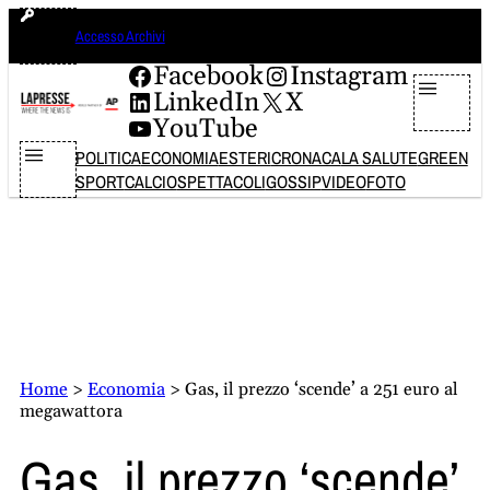
Vai
lunedì 10 agosto 2026
Accesso Archivi
al
contenuto
Facebook
Instagram
LinkedIn
X
YouTube
POLITICA
ECONOMIA
ESTERI
CRONACA
LA SALUTE
GREEN
SPORT
CALCIO
SPETTACOLI
GOSSIP
VIDEO
FOTO
Home
>
Economia
>
Gas, il prezzo ‘scende’ a 251 euro al
megawattora
Gas, il prezzo ‘scende’