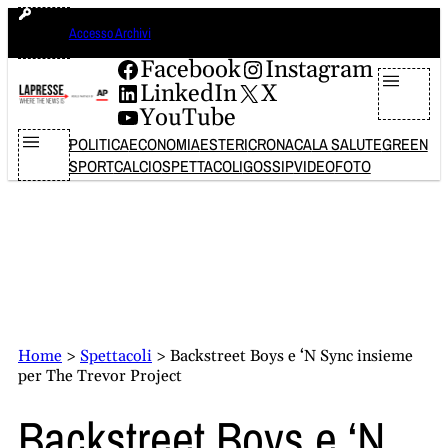
Vai
lunedì 10 agosto 2026
Accesso Archivi
al
contenuto
Facebook
Instagram
LinkedIn
X
YouTube
POLITICA
ECONOMIA
ESTERI
CRONACA
LA SALUTE
GREEN
SPORT
CALCIO
SPETTACOLI
GOSSIP
VIDEO
FOTO
Home
>
Spettacoli
>
Backstreet Boys e ‘N Sync insieme
per The Trevor Project
Backstreet Boys e ‘N