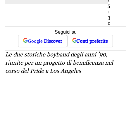
1
5
:
3
0
Seguici su
Google
Discover
Fonti preferite
Le due storiche boyband degli anni ’90,
riunite per un progetto di beneficenza nel
corso del Pride a Los Angeles