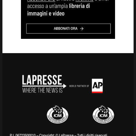
P.I. 06723500010 – Copyright: © LaPresse – Tutti i diritti riservati