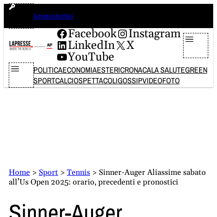
Vai
giovedì 6 agosto 2026
Accesso Archivi
al
contenuto
Facebook
Instagram
LinkedIn
X
YouTube
POLITICA
ECONOMIA
ESTERI
CRONACA
LA SALUTE
GREEN
SPORT
CALCIO
SPETTACOLI
GOSSIP
VIDEO
FOTO
Home
>
Sport
>
Tennis
>
Sinner-Auger Aliassime sabato
all’Us Open 2025: orario, precedenti e pronostici
Sinner-Auger