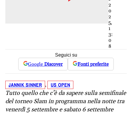
2
0
2
5,
1
3:
0
8
Seguici su
Google
Discover
Fonti preferite
JANNIK SINNER
US OPEN
, 
Tutto quello che c’è da sapere sulla semifinale
del torneo Slam in programma nella notte tra
venerdì 5 settembre e sabato 6 settembre