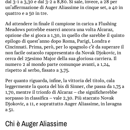
dal 3-1 a 3,30 e dal 3-2 a 8,80. Si sale, invece, a 28 per
un’affermazione di Auger Aliassime in cinque set, a 40 in
quattro e a 50 in tre.
Ad attendere in finale il campione in carica a Flushing
Meadows potrebbe esserci ancora una volta Alcaraz,
opzione che si gioca a 1,30, in quello che sarebbe il quinto
epilogo di quest’anno dopo Roma, Parigi, Londra e
Cincinnati. Prima, però, per lo spagnolo c’è da superare il
non facile ostacolo rappresentato da Novak Djokovic, in
cerca del 25esimo Major della sua gloriosa carriera. Il
numero 2 al mondo parte comunque avanti, a 1,24,
rispetto al serbo, fissato a 3,75.
Per quanto riguarda, infine, la vittoria del titolo, cala
leggermente la quota del bis di Sinner, che passa da 1,75 a
1,70, mentre il trionfo di Alcaraz – che significherebbe
sorpasso in classifica – vale 2,30. Più staccato Novak
Djokovic, a 11, e soprattutto Auger Aliassime, in lavagna
a 51.
Chi è Auger Aliassime