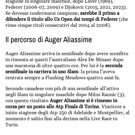
stagione in singolare maschile, dopo Laver (1969),
Federer (2006-07, 2009) e Djokovic (2015, 2021, 2023).
Se dovesse confermarsi campione,
sarebbe il primo a
difendere il titolo allo Us Open dai tempi di Federer
(che
vinse cinque titoli consecutivi dal 2004 al 2008).
Il percorso di Auger Aliassime
Auger Aliassime arriva in semifinale dopo avere sconfitto
in rimonta ai quarti l’australiano Alex De Minaur dopo
una maratona di oltre quattro ore. Per lui è la
seconda
semifinale in carriera in uno Slam
: la prima l’aveva
centrata sempre a Flushing Meadows quattro anni fa.
Secondo canadese con più di una semifinale all’attivo
negli Slam in singolare maschile dopo Milos Raonic (3),
con questo risultato
Auger Aliassime si è rimesso in
corsa per un posto alle Atp Finals di Torino
. Vincitore a
inizio stagione degli Atp 250 di Adelaide e Montpellier, al
momento è salito fino alla decima nella Live Race to
Turin.