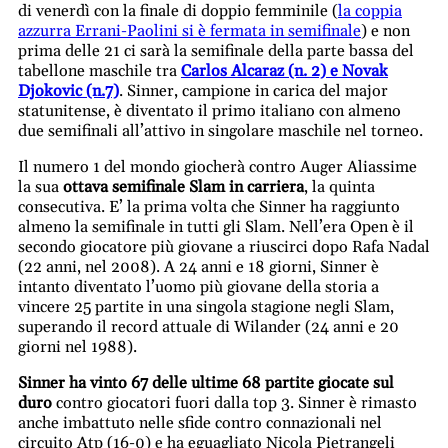
di venerdì con la finale di doppio femminile (
la coppia
azzurra Errani-Paolini si è fermata in semifinale
) e non
prima delle 21 ci sarà la semifinale della parte bassa del
tabellone maschile tra
Carlos Alcaraz (n. 2) e Novak
Djokovic (n.7)
. Sinner, campione in carica del major
statunitense, è diventato il primo italiano con almeno
due semifinali all’attivo in singolare maschile nel torneo.
Il numero 1 del mondo giocherà contro Auger Aliassime
la sua
ottava semifinale Slam in carriera
, la quinta
consecutiva. E’ la prima volta che Sinner ha raggiunto
almeno la semifinale in tutti gli Slam. Nell’era Open è il
secondo giocatore più giovane a riuscirci dopo Rafa Nadal
(22 anni, nel 2008). A 24 anni e 18 giorni, Sinner è
intanto diventato l’uomo più giovane della storia a
vincere 25 partite in una singola stagione negli Slam,
superando il record attuale di Wilander (24 anni e 20
giorni nel 1988).
Sinner ha vinto 67 delle ultime 68 partite giocate sul
duro
contro giocatori fuori dalla top 3. Sinner è rimasto
anche imbattuto nelle sfide contro connazionali nel
circuito Atp (16-0) e ha eguagliato Nicola Pietrangeli