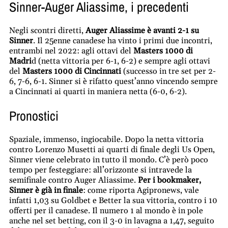
Sinner-Auger Aliassime, i precedenti
Negli scontri diretti,
Auger Aliassime è avanti 2-1 su
Sinner
. Il 25enne canadese ha vinto i primi due incontri,
entrambi nel 2022: agli ottavi del
Masters 1000 di
Madri
d (netta vittoria per 6-1, 6-2) e sempre agli ottavi
del
Masters 1000 di Cincinnati
(successo in tre set per 2-
6, 7-6, 6-1. Sinner si è rifatto quest’anno vincendo sempre
a Cincinnati ai quarti in maniera netta (6-0, 6-2).
Pronostici
Spaziale, immenso, ingiocabile. Dopo la netta vittoria
contro Lorenzo Musetti ai quarti di finale degli Us Open,
Sinner viene celebrato in tutto il mondo. C’è però poco
tempo per festeggiare: all’orizzonte si intravede la
semifinale contro Auger Aliassime.
Per i bookmaker,
Sinner è già in finale
: come riporta Agipronews, vale
infatti 1,03 su Goldbet e Better la sua vittoria, contro i 10
offerti per il canadese. Il numero 1 al mondo è in pole
anche nel set betting, con il 3-0 in lavagna a 1,47, seguito