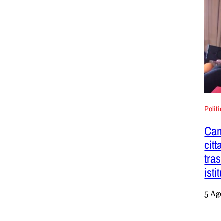
Polit
Cam
citt
tra
isti
5 Ag