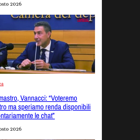
osto 2026
ica
mastro, Vannacci: “Voteremo
tro ma speriamo renda disponibili
ontariamente le chat”
osto 2026