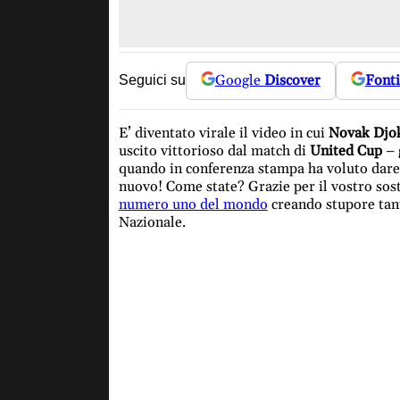
Google
Discover
Fonti
Seguici su
E’ diventato virale il video in cui
Novak Djo
uscito vittorioso dal match di
United Cup
– 
quando in conferenza stampa ha voluto dare 
nuovo! Come state? Grazie per il vostro sost
numero uno del mondo
creando stupore tant
Nazionale.