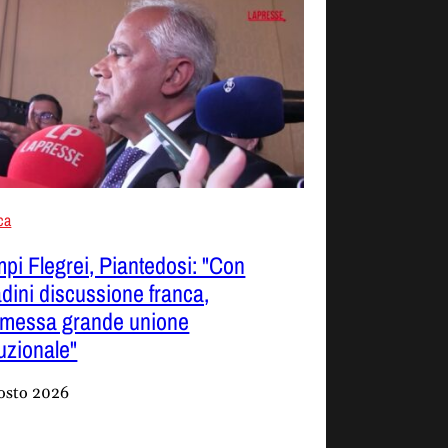
ica
pi Flegrei, Piantedosi: "Con
adini discussione franca,
smessa grande unione
tuzionale"
osto 2026