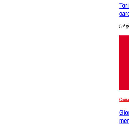
Tor
carc
5 Ag
Cron
Gio
mer