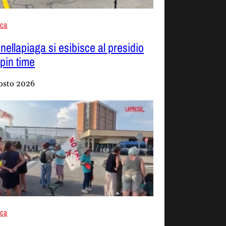
aca
nellapiaga si esibisce al presidio
Spin time
osto 2026
aca