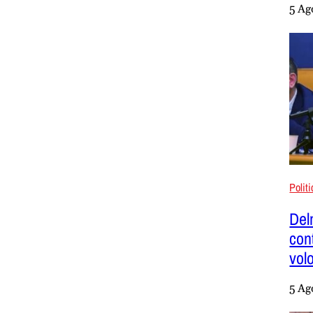
5 Ag
Polit
Del
con
vol
5 Ag