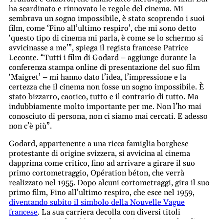
ha scardinato e rinnovato le regole del cinema. Mi
sembrava un sogno impossibile, è stato scoprendo i suoi
film, come ‘Fino all’ultimo respiro’, che mi sono detto
‘questo tipo di cinema mi parla, è come se lo schermo si
avvicinasse a me’”, spiega il regista francese Patrice
Leconte. “Tutti i film di Godard – aggiunge durante la
conferenza stampa online di presentazione del suo film
‘Maigret’ – mi hanno dato l’idea, l’impressione e la
certezza che il cinema non fosse un sogno impossibile. È
stato bizzarro, caotico, tutto e il contrario di tutto. Ma
indubbiamente molto importante per me. Non l’ho mai
conosciuto di persona, non ci siamo mai cercati. E adesso
non c’è più”.
Godard, appartenente a una ricca famiglia borghese
protestante di origine svizzera, si avvicina al cinema
dapprima come critico, fino ad arrivare a girare il suo
primo cortometraggio, Opération béton, che verrà
realizzato nel 1955. Dopo alcuni cortometraggi, gira il suo
primo film, Fino all’ultimo respiro, che esce nel 1959,
diventando subito il simbolo della Nouvelle Vague
francese
. La sua carriera decolla con diversi titoli