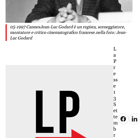
05-1997 CannesJean-Luc Godard è un regista, sceneggiatore,
montatore e critico cinematografico francese.nella foto: Jean-
Luc Godard
L
a
P
r
e
ss
e
1
3
S
et
te
m
b
r