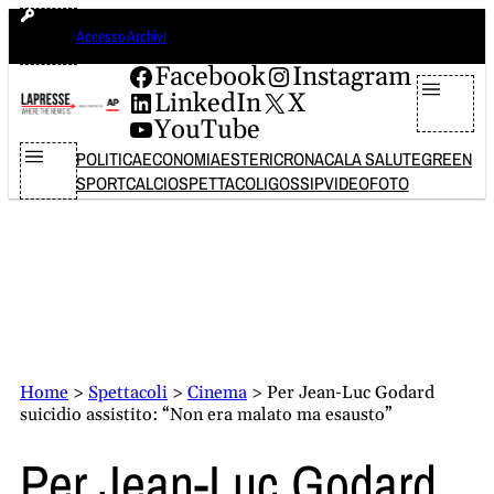
Vai
domenica 9 agosto 2026
Accesso Archivi
al
contenuto
Facebook
Instagram
LinkedIn
X
YouTube
POLITICA
ECONOMIA
ESTERI
CRONACA
LA SALUTE
GREEN
SPORT
CALCIO
SPETTACOLI
GOSSIP
VIDEO
FOTO
Home
>
Spettacoli
>
Cinema
>
Per Jean-Luc Godard
suicidio assistito: “Non era malato ma esausto”
Per Jean-Luc Godard