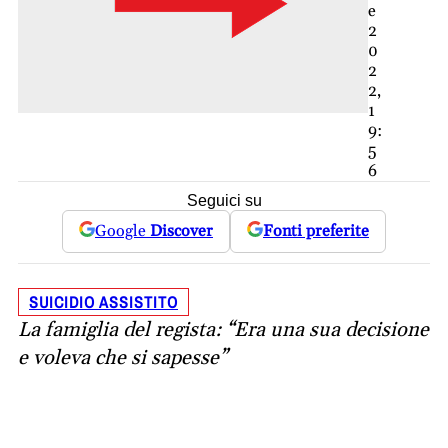
e
2
0
2
2,
1
9:
5
6
Seguici su
Google
Discover
Fonti preferite
SUICIDIO ASSISTITO
La famiglia del regista: “Era una sua decisione
e voleva che si sapesse”