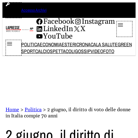
Vai
sabato 8 agosto 2026
Accesso Archivi
al
contenuto
Facebook
Instagram
LinkedIn
X
YouTube
POLITICA
ECONOMIA
ESTERI
CRONACA
LA SALUTE
GREEN
SPORT
CALCIO
SPETTACOLI
GOSSIP
VIDEO
FOTO
Home
>
Politica
>
2 giugno, il diritto di voto delle donne
in Italia compie 70 anni
2 giugno, il diritto di