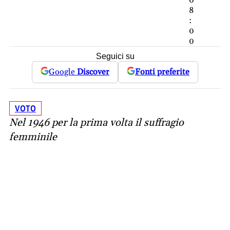
8
:
0
0
Seguici su
Google
Discover
Fonti preferite
VOTO
Nel 1946 per la prima volta il suffragio
femminile