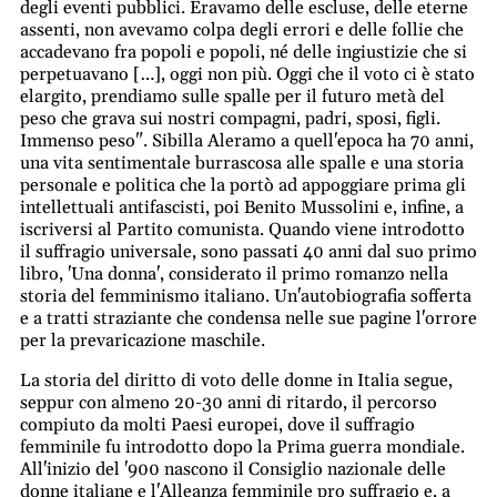
degli eventi pubblici. Eravamo delle escluse, delle eterne
assenti, non avevamo colpa degli errori e delle follie che
accadevano fra popoli e popoli, né delle ingiustizie che si
perpetuavano […], oggi non più. Oggi che il voto ci è stato
elargito, prendiamo sulle spalle per il futuro metà del
peso che grava sui nostri compagni, padri, sposi, figli.
Immenso peso". Sibilla Aleramo a quell'epoca ha 70 anni,
una vita sentimentale burrascosa alle spalle e una storia
personale e politica che la portò ad appoggiare prima gli
intellettuali antifascisti, poi Benito Mussolini e, infine, a
iscriversi al Partito comunista. Quando viene introdotto
il suffragio universale, sono passati 40 anni dal suo primo
libro, 'Una donna', considerato il primo romanzo nella
storia del femminismo italiano. Un'autobiografia sofferta
e a tratti straziante che condensa nelle sue pagine l'orrore
per la prevaricazione maschile.
La storia del diritto di voto delle donne in Italia segue,
seppur con almeno 20-30 anni di ritardo, il percorso
compiuto da molti Paesi europei, dove il suffragio
femminile fu introdotto dopo la Prima guerra mondiale.
All'inizio del '900 nascono il Consiglio nazionale delle
donne italiane e l'Alleanza femminile pro suffragio e, a