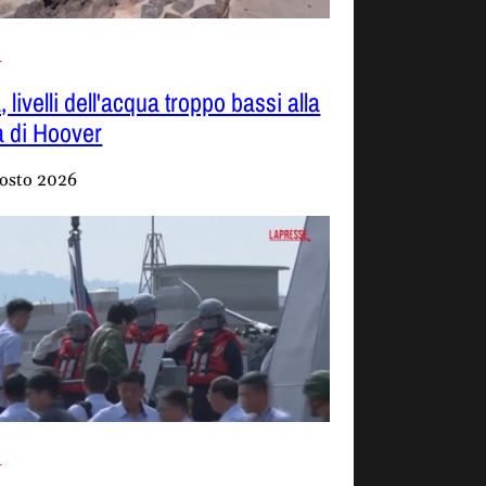
i
 livelli dell'acqua troppo bassi alla
a di Hoover
osto 2026
i