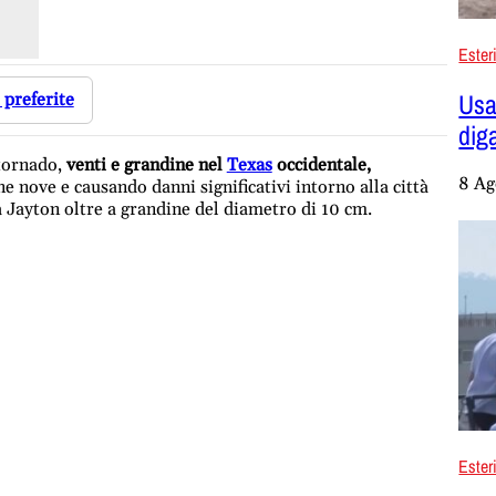
Ester
Usa,
 preferite
dig
tornado,
venti e grandine nel
Texas
occidentale,
8 Ag
nove e causando danni significativi intorno alla città
 Jayton oltre a grandine del diametro di 10 cm.
Ester