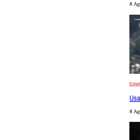
8 Ag
Ester
Usa
8 Ag