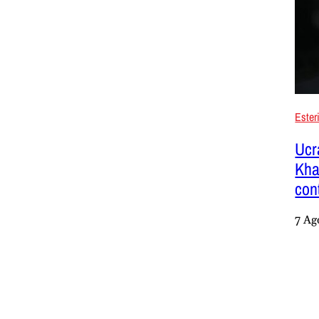
Ester
Ucra
Kha
cont
7 Ag