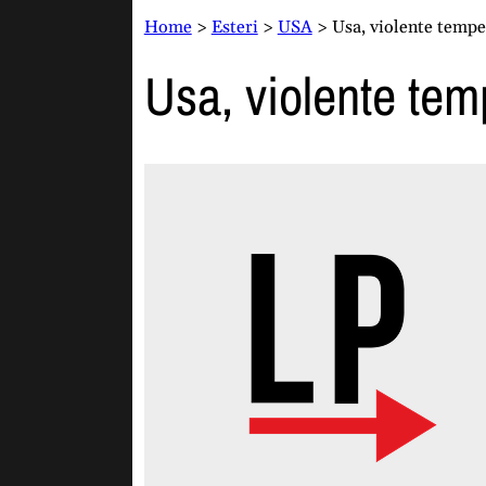
Home
>
Esteri
>
USA
>
Usa, violente tempes
Usa, violente temp