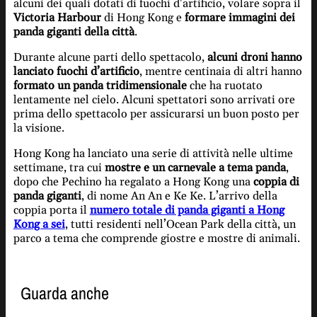
alcuni dei quali dotati di fuochi d’artificio, volare sopra il
Victoria Harbour
di Hong Kong e
formare immagini dei
panda giganti della città
.
Durante alcune parti dello spettacolo,
alcuni droni hanno
lanciato fuochi d’artificio
, mentre centinaia di altri hanno
formato un panda tridimensionale
che ha ruotato
lentamente nel cielo. Alcuni spettatori sono arrivati ​​ore
prima dello spettacolo per assicurarsi un buon posto per
la visione.
Hong Kong ha lanciato una serie di attività nelle ultime
settimane, tra cui
mostre e un carnevale a tema panda
,
dopo che Pechino ha regalato a Hong Kong una
coppia di
panda giganti
, di nome An An e Ke Ke. L’arrivo della
coppia porta il
numero totale di panda giganti a Hong
Kong a sei
, tutti residenti nell’Ocean Park della città, un
parco a tema che comprende giostre e mostre di animali.
Guarda anche