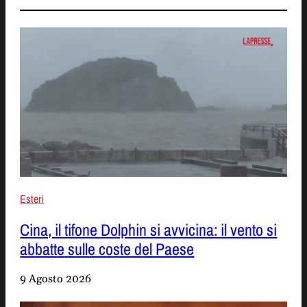
Esteri
Cina, il tifone Dolphin si avvicina: il vento si
abbatte sulle coste del Paese
9 Agosto 2026