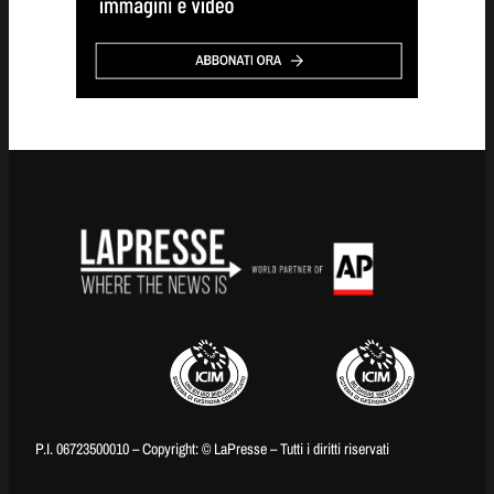
P.I. 06723500010 – Copyright: © LaPresse – Tutti i diritti riservati