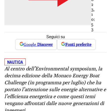
2
3,
1
0:
5
3
Seguici su
Google
Discover
Fonti preferite
NAUTICA
Al centro dell’Environmental symposium, la
decima edizione della Monaco Energy Boat
Challenge (in programma per luglio) che ha
portato l’attenzione sulle energie alternative e
l’efficienza energetica e come questi temi
vengano affrontati dalle nuove generazioni di
ingegneri