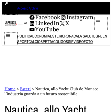
Vai
domenica 9 agosto 2026
Accesso Archivi
al
contenuto
Facebook
Instagram
LinkedIn
X
YouTube
POLITICA
ECONOMIA
ESTERI
CRONACA
LA SALUTE
GREEN
SPORT
CALCIO
SPETTACOLI
GOSSIP
VIDEO
FOTO
Home
>
Esteri
>
Nautica, allo Yacht Club de Monaco
l’industria guarda a un futuro sostenibile
Nautica, allo Yacht