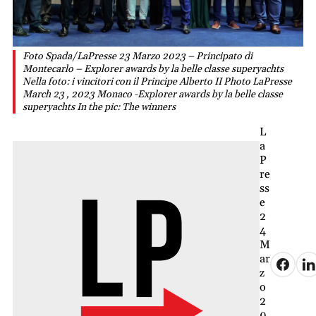
Foto Spada/LaPresse 23 Marzo 2023 – Principato di
Montecarlo – Explorer awards by la belle classe superyachts
Nella foto: i vincitori con il Principe Alberto II Photo LaPresse
March 23 , 2023 Monaco -Explorer awards by la belle classe
superyachts In the pic: The winners
L
a
P
re
ss
e
2
4
M
ar
z
o
2
0