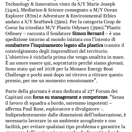
Technology & Innovation vinto da S/Y Marie Joseph
(24m), Mediation & Science consegnato a M/Y Ocean
Explorer (87m) e
Adventure & Environmental Ethics
andato a
S/Y SeaHawk (59m). Per la categoria Coup de
Coeur ha trionfato M/V Plastic Odyssey (39m).
“Plastic
Odissey – racconta il fondatore
Simon Bernard
– è una
spedizione intorno al mondo iniziata con l’intento di
combattere l’inquinamento legato alla plastica
tramite il
coinvolgimento degli imprenditori del territorio.
L’obiettivo è riciclarla prima che venga smaltita in mare.
È un onore essere qui, soprattutto perché siamo giovani.
Sono stato qui nel 2018 per la Monaco Energy Boat
Challenge e pochi anni dopo mi ritrovo a ritirare questo
premio, per me un momento emozionante”.
Parte della giornata è stata dedicata al
27° Forum dei
Capitani con
focus su management e competenze
. “Senza
il lavoro di squadra a bordo, saremmo impotenti –
afferma Paul Rose, esploratore e divulgatore -.
Indipendentemente dalle dimensioni dell’imbarcazione, è
necessario lavorare in un ambiente accogliente e con
facilità, per evitare qualsiasi tipo problema e garantire la