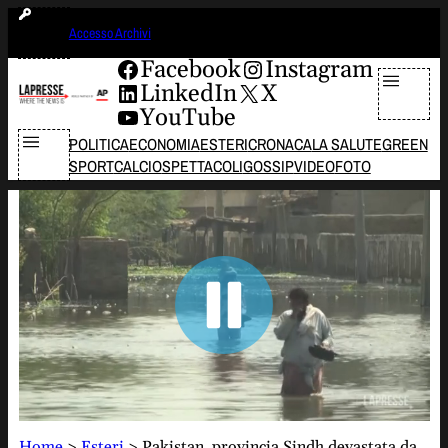
Vai
giovedì 6 agosto 2026
Accesso Archivi
al
contenuto
Facebook
Instagram
LinkedIn
X
YouTube
POLITICA
ECONOMIA
ESTERI
CRONACA
LA SALUTE
GREEN
SPORT
CALCIO
SPETTACOLI
GOSSIP
VIDEO
FOTO
Home
>
Esteri
>
Pakistan, provincia Sindh devastata da