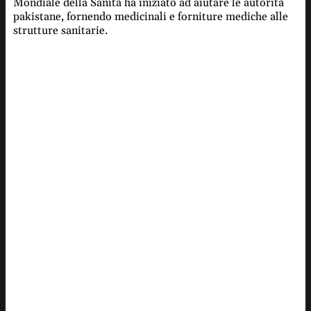
Mondiale della Sanità ha iniziato ad aiutare le autorità
pakistane, fornendo medicinali e forniture mediche alle
strutture sanitarie.