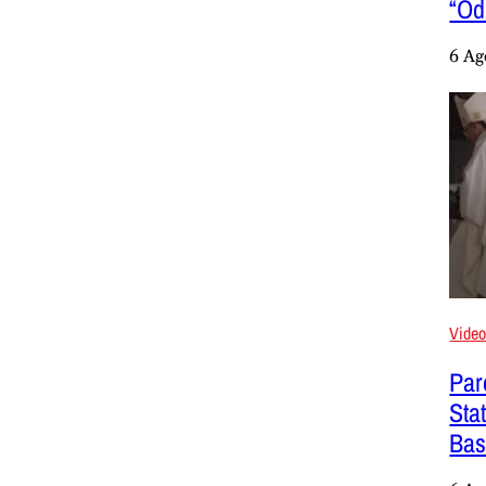
“Odi
6 Ag
Vide
Paro
Sta
Bas