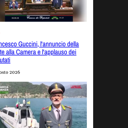
o
ncesco Guccini, l'annuncio della
te alla Camera e l'applauso dei
utati
osto 2026