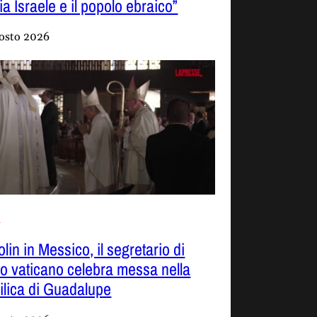
a Israele e il popolo ebraico”
osto 2026
o
lin in Messico, il segretario di
to vaticano celebra messa nella
ilica di Guadalupe