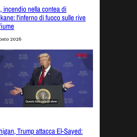
, incendio nella contea di
ane: l'inferno di fuoco sulle rive
 fiume
osto 2026
o
higan, Trump attacca El-Sayed: