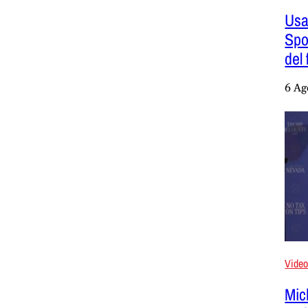
Usa
Spok
del
6 Ag
Vide
Mic