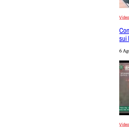
Vide
Con
sui
6 Ag
Vide