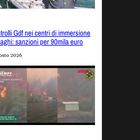
o
trolli Gdf nei centri di immersione
 laghi: sanzioni per 90mila euro
osto 2026
o