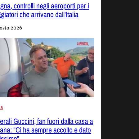
na, controlli negli aeroporti per i
giatori che arrivano dall'Italia
osto 2026
ca
rali Guccini, fan fuori dalla casa a
ana: "Ci ha sempre accolto e dato
tissimo"