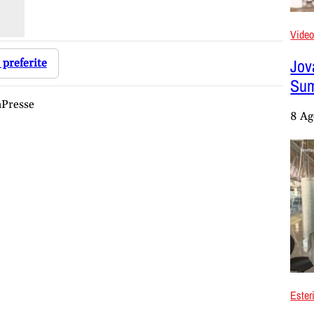
Vide
Jova
 preferite
Sum
aPresse
8 Ag
Ester