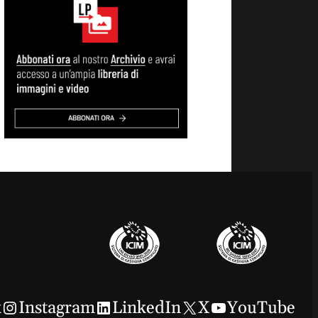
k
Instagram
LinkedIn
X
YouTube