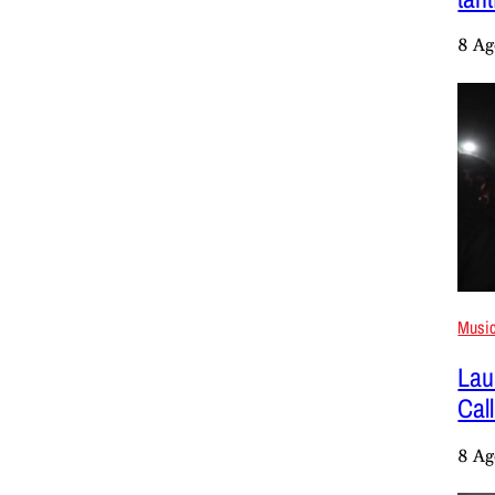
8 Ag
Musi
Lau
Cal
8 Ag