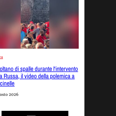
ica
oltano di spalle durante l'intervento
La Russa, il video della polemica a
cinelle
osto 2026