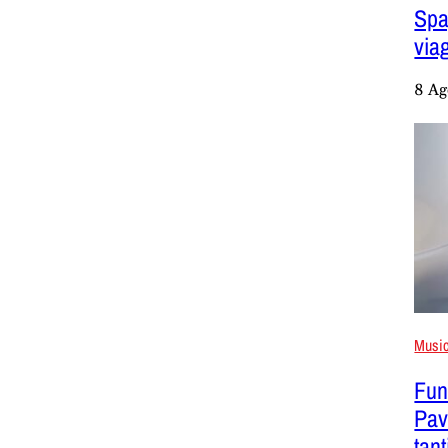
Spag
viag
8 Ag
Musi
Fune
Pav
tan