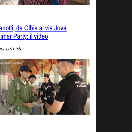
o
notti, da Olbia al via Jova
mer Party: il video
osto 2026
i