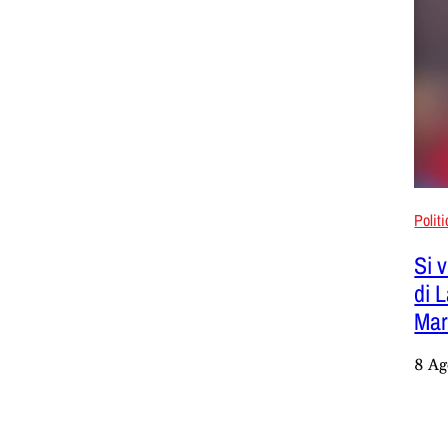
Polit
Si v
di 
Mar
8 Ag