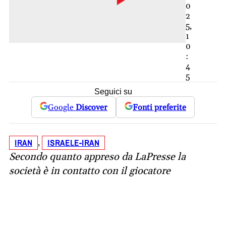
0
2
5,
1
0
:
4
5
Seguici su
Google
Discover
Fonti preferite
IRAN
ISRAELE-IRAN
, 
Secondo quanto appreso da LaPresse la
società è in contatto con il giocatore