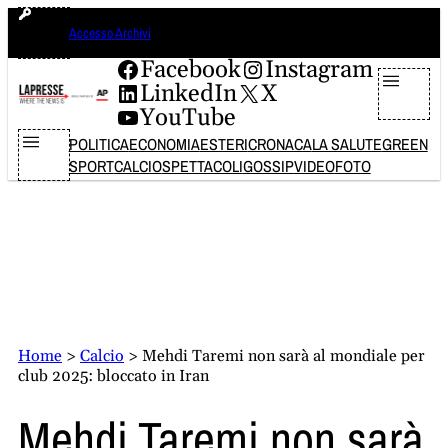
Vai
lunedì 10 agosto 2026
Accesso Archivi
al
contenuto
Facebook
Instagram
LinkedIn
X
YouTube
POLITICA
ECONOMIA
ESTERI
CRONACA
LA SALUTE
GREEN
SPORT
CALCIO
SPETTACOLI
GOSSIP
VIDEO
FOTO
Home
>
Calcio
>
Mehdi Taremi non sarà al mondiale per
club 2025: bloccato in Iran
Mehdi Taremi non sarà