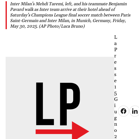
Inter Milan’s Mehdi Taremi, left, and his teammate Benjamin
Pavard walk as Inter team arrive at their hotel ahead of
Saturday’s Champions League final soccer match between Paris
Saint-Germain and Inter Milan, in Munich, Germany, Friday,
May 30, 2025. (AP Photo/Luca Bruno)
L
a
P
r
e
s
s
e
1
5
G
i
u
g
n
o
2