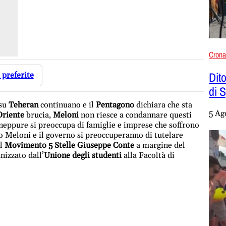
Cron
Dito
 preferite
di 
su
Teheran
continuano e il
Pentagono
dichiara che sta
5 Ag
riente
brucia,
Meloni
non riesce a condannare questi
 neppure si preoccupa di famiglie e imprese che soffrono
 Meloni e il governo si preoccuperanno di tutelare
el
Movimento 5 Stelle Giuseppe Conte
a margine del
nizzato dall’
Unione degli studenti
alla Facoltà di