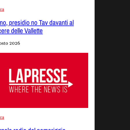
aca
ino, presidio no Tav davanti al
ere delle Vallette
osto 2026
aca