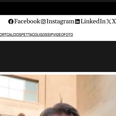
Facebook
Instagram
LinkedIn
ORT
CALCIO
SPETTACOLI
GOSSIP
VIDEO
FOTO