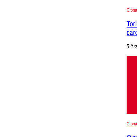
Cron
Tor
carc
5 Ag
Cron