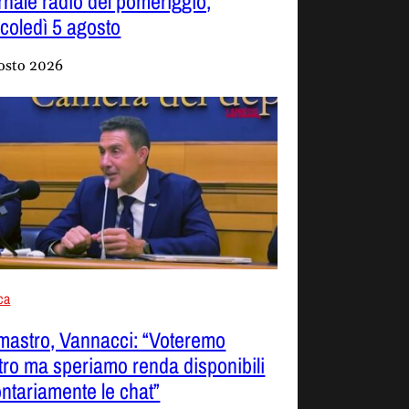
rnale radio del pomeriggio,
coledì 5 agosto
osto 2026
ica
mastro, Vannacci: “Voteremo
tro ma speriamo renda disponibili
ontariamente le chat”