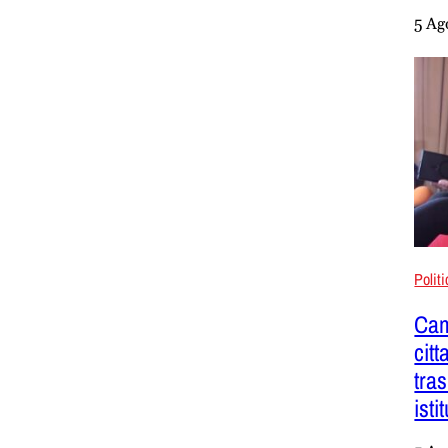
5 Ag
Polit
Cam
citt
tra
isti