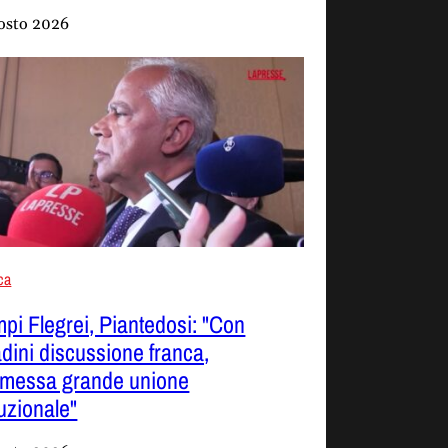
osto 2026
ica
pi Flegrei, Piantedosi: "Con
adini discussione franca,
smessa grande unione
tuzionale"