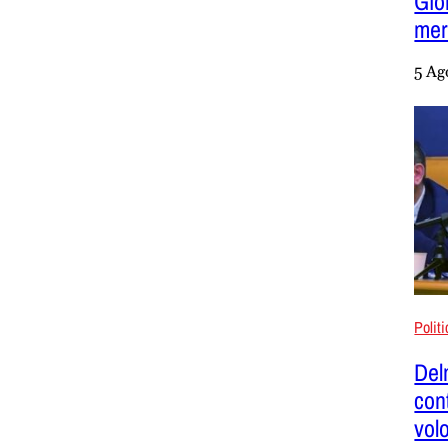
Gio
mer
5 Ag
Polit
Del
con
vol