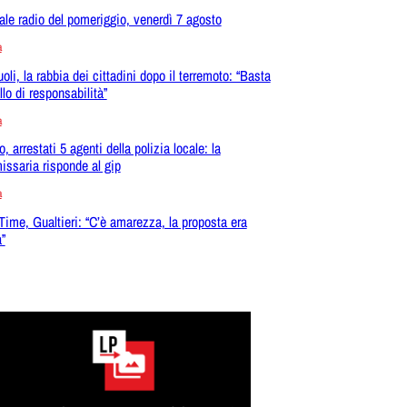
ale radio del pomeriggio, venerdì 7 agosto
a
oli, la rabbia dei cittadini dopo il terremoto: “Basta
llo di responsabilità”
a
, arrestati 5 agenti della polizia locale: la
ssaria risponde al gip
a
Time, Gualtieri: “C’è amarezza, la proposta era
a”