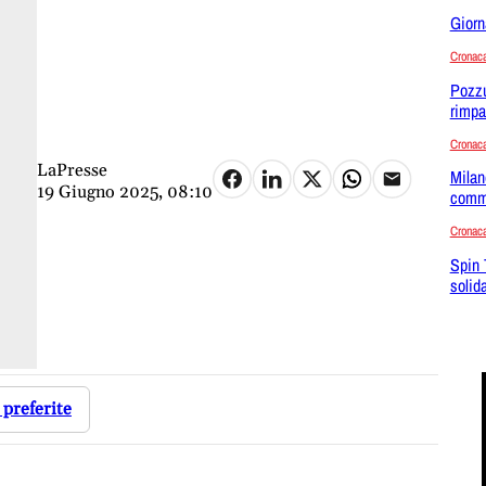
Giorn
Cronac
Pozzu
rimpa
Cronac
LaPresse
Milano
19 Giugno 2025, 08:10
commi
Cronac
Spin 
solid
 preferite