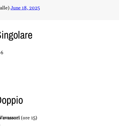
lle)
June 18, 2025
Singolare
-6
Doppio
/Vavassori
(ore 15)
n