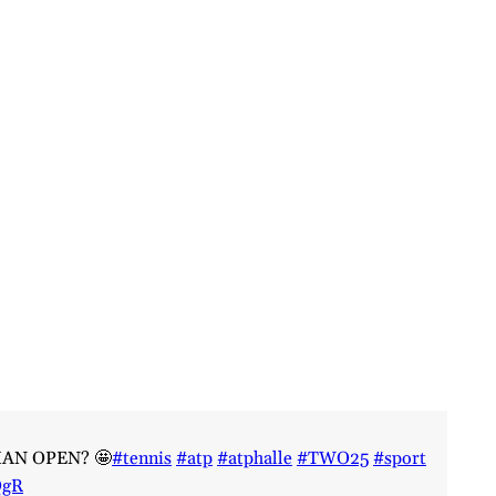
TMAN OPEN? 🤩
#tennis
#atp
#atphalle
#TWO25
#sport
QgR