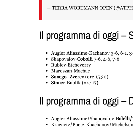
— TERRA WORTMANN OPEN (@ATPHa
Il programma di oggi – 
Augier Aliassime-Kachanov 3-6, 6-1, 3
Shapovalov-
Cobolli
7-6, 4-6, 7-6
Rublev-Etcheverry
Maroszan-Machac
Sonego
–
Zverev
(ore 15.30)
Sinner
-Bublik (ore 17)
Il programma di oggi – 
Augier Aliassime/Shapovalov-
Bolelli
Krawietz/Puetz-Khachanov/Michelse