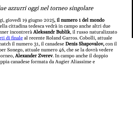
ue azzurri oggi nel torneo singolare
i, giovedì 19 giugno 2025,
il numero 1 del mondo
 della cittadina tedesca vedrà in campo anche altri due
inner incontrerà
Aleksandr Bublik
, il russo naturalizzato
ti di finale
al recente Roland Garros. Cobolli, attuale
atch il numero 31, il canadese
Denis Shapovalov,
con il
 per Sonego, attuale numero 46, che se la dovrà vedere
torneo,
Alexander Zverev
. In campo anche il doppio
 coppia canadese formata da Augier Aliassime e