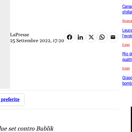
Canad
sfoll
Ricerca
Leuce
LaPresse
l’evo
25 Settembre 2022, 17:20
Esteri
Rio d
quattr
Esteri
Giapp
bomba
 preferite
 due set contro Bublik