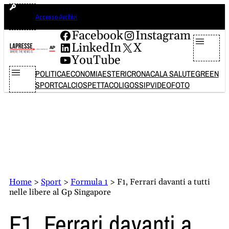
Vai
lunedì 10 agosto 2026
Accesso Archivi
al
contenuto
Facebook
Instagram
LinkedIn
X
YouTube
POLITICA
ECONOMIA
ESTERI
CRONACA
LA SALUTE
GREEN
SPORT
CALCIO
SPETTACOLI
GOSSIP
VIDEO
FOTO
Home
>
Sport
>
Formula 1
>
F1, Ferrari davanti a tutti
nelle libere al Gp Singapore
F1, Ferrari davanti a