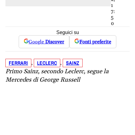
1
7:
5
0
Seguici su
Google
Discover
Fonti preferite
FERRARI
LECLERC
SAINZ
, 
, 
Primo Sainz, secondo Leclerc, segue la
Mercedes di George Russell