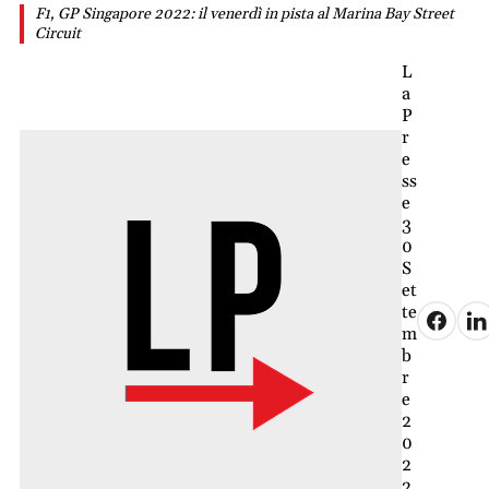
F1, GP Singapore 2022: il venerdì in pista al Marina Bay Street
Circuit
L
a
P
r
e
ss
e
3
0
S
et
te
m
b
r
e
2
0
2
2,