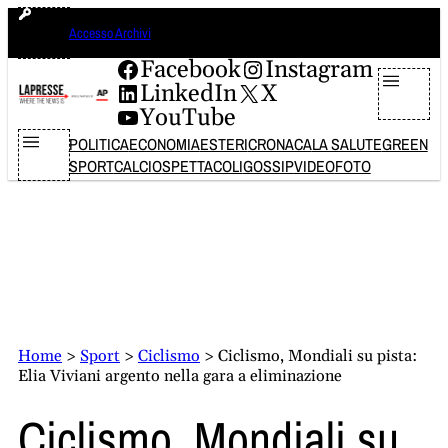
Vai
sabato 8 agosto 2026
Accesso Archivi
al
contenuto
Facebook
Instagram
LinkedIn
X
YouTube
POLITICA
ECONOMIA
ESTERI
CRONACA
LA SALUTE
GREEN
SPORT
CALCIO
SPETTACOLI
GOSSIP
VIDEO
FOTO
Home
>
Sport
>
Ciclismo
>
Ciclismo, Mondiali su pista:
Elia Viviani argento nella gara a eliminazione
Ciclismo, Mondiali su