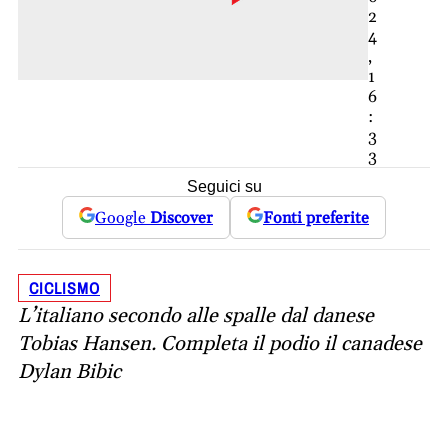
2
4
,
1
6
:
3
3
Seguici su
Google
Discover
Fonti preferite
CICLISMO
L’italiano secondo alle spalle dal danese
Tobias Hansen. Completa il podio il canadese
Dylan Bibic