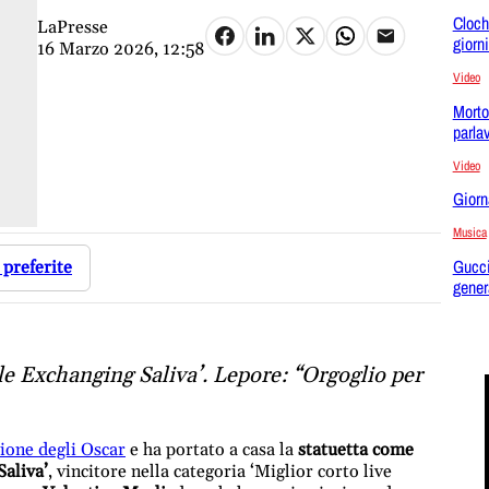
Clocha
LaPresse
giorn
16 Marzo 2026, 12:58
Video
Morto
parla
Video
Giorn
Musica
Gucci
 preferite
gener
e Exchanging Saliva’. Lepore: “Orgoglio per
ione degli Oscar
e ha portato a casa la
statuetta come
aliva’
, vincitore nella categoria ‘Miglior corto live