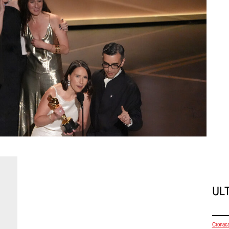
UL
Cronac