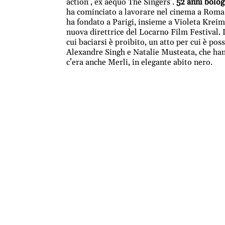
action’, ex aequo The Singers’.
52 anni bolog
ha cominciato a lavorare nel cinema a Roma, 
ha fondato a Parigi, insieme a Violeta Kreim
nuova direttrice del Locarno Film Festival. 
cui baciarsi è proibito, un atto per cui è po
Alexandre Singh e Natalie Musteata, che hann
c’era anche Merli, in elegante abito nero.