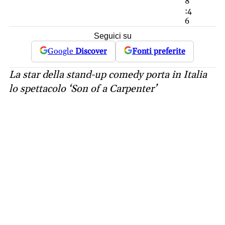
8
:4
6
Seguici su
Google
Discover
Fonti preferite
La star della stand-up comedy porta in Italia
lo spettacolo ‘Son of a Carpenter’