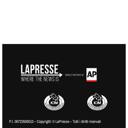
P.I. 06723500010 – Copyright: © LaPresse – Tutti i diritti riservati