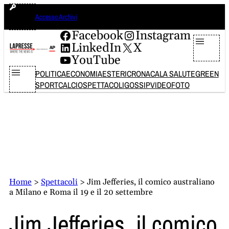
Vai
sabato 8 agosto 2026
Accesso Archivi
al
contenuto
Facebook
Instagram
LinkedIn
X
YouTube
POLITICA
ECONOMIA
ESTERI
CRONACA
LA SALUTE
GREEN
SPORT
CALCIO
SPETTACOLI
GOSSIP
VIDEO
FOTO
Home
>
Spettacoli
>
Jim Jefferies, il comico australiano
a Milano e Roma il 19 e il 20 settembre
Jim Jefferies, il comico