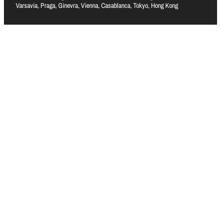
Varsavia, Praga, Ginevra, Vienna, Casablanca, Tokyo, Hong Kong