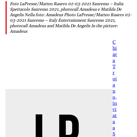
Foto LaPresse/Matteo Rasero 02-03-2021 Sanremo – Italia
Spettacolo Sanremo 2021, photocall Amadeus e Matilda De
Angelis Nella foto: Amadeus Photo LaPresse/Matteo Rasero 02-
03-2021 Sanremo – Italy Entertainment Sanremo 2021,
photocall Amadeus and Matilda De Angelis In the picture:
Amadeus
C
hi
ar
a
T
r
oi
a
n
o,
in
vi
at
a
a
S