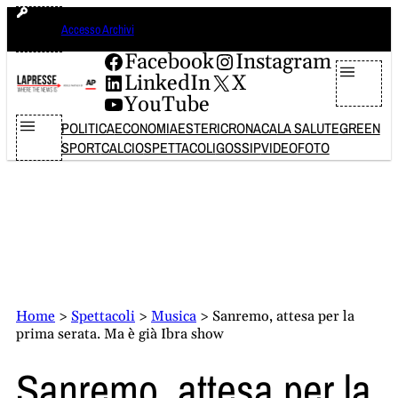
Vai
sabato 8 agosto 2026
Accesso Archivi
al
contenuto
Facebook
Instagram
LinkedIn
X
YouTube
POLITICA
ECONOMIA
ESTERI
CRONACA
LA SALUTE
GREEN
SPORT
CALCIO
SPETTACOLI
GOSSIP
VIDEO
FOTO
Home
>
Spettacoli
>
Musica
>
Sanremo, attesa per la
prima serata. Ma è già Ibra show
Sanremo, attesa per la