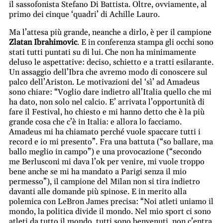
il sassofonista Stefano Di Battista. Oltre, ovviamente, al
primo dei cinque ‘quadri’ di Achille Lauro.
Ma l’attesa più grande, neanche a dirlo, è per il campione
Zlatan Ibrahimovic
. E in conferenza stampa gli occhi sono
stati tutti puntati su di lui. Che non ha minimamente
deluso le aspettative: deciso, schietto e a tratti esilarante.
Un assaggio dell’Ibra che avremo modo di conoscere sul
palco dell’Ariston. Le motivazioni del ‘sì’ ad Amadeus
sono chiare: “Voglio dare indietro all’Italia quello che mi
ha dato, non solo nel calcio. E’ arrivata l’opportunità di
fare il Festival, ho chiesto e mi hanno detto che è la più
grande cosa che c’è in Italia: e allora lo facciamo.
Amadeus mi ha chiamato perché vuole spaccare tutti i
record e io mi presento”. Fra una battuta (“so ballare, ma
ballo meglio in campo”) e una provocazione (“secondo
me Berlusconi mi dava l’ok per venire, mi vuole troppo
bene anche se mi ha mandato a Parigi senza il mio
permesso”), il campione del Milan non si tira indietro
davanti alle domande più spinose. E in merito alla
polemica con LeBron James precisa: “Noi atleti uniamo il
mondo, la politica divide il mondo. Nel mio sport ci sono
atleti da tutto il mondo, tutti sono benvenuti, non c’entra