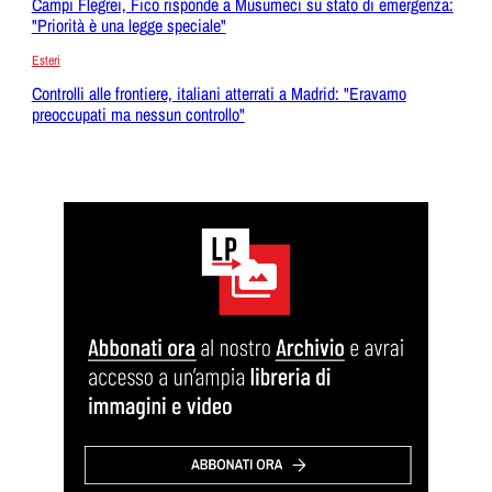
Campi Flegrei, Fico risponde a Musumeci su stato di emergenza:
"Priorità è una legge speciale"
Esteri
Controlli alle frontiere, italiani atterrati a Madrid: "Eravamo
preoccupati ma nessun controllo"