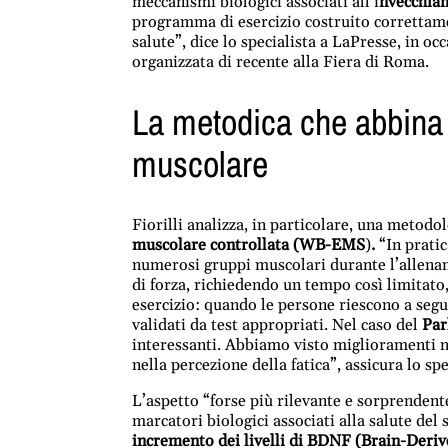
meccanismi biologici associati all’i
nvecchiam
programma di esercizio costruito correttame
salute”, dice lo specialista a LaPresse, in oc
organizzata di recente alla Fiera di Roma.
La metodica che abbina 
muscolare
Fiorilli analizza, in particolare, una metodo
muscolare controllata (
WB-EMS
)
.
“In prati
numerosi gruppi muscolari durante l’allenam
di forza, richiedendo un tempo così limitato,
esercizio: quando le persone riescono a segui
validati da test appropriati. Nel caso del
Par
interessanti. Abbiamo visto miglioramenti ne
nella percezione della fatica”, assicura lo spe
L’aspetto “forse più rilevante e sorprendente
marcatori biologici associati alla salute del
incremento dei livelli di BDNF (Brain-Deri