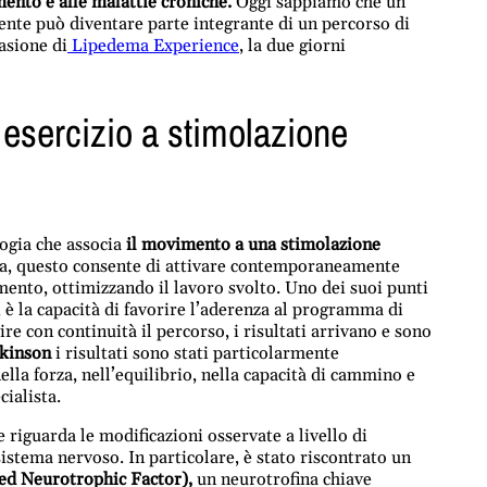
ento e alle malattie croniche.
Oggi sappiamo che un
nte può diventare parte integrante di un percorso di
casione di
Lipedema Experience
, la due giorni
esercizio a stimolazione
logia che associa
il movimento a una stimolazione
ca, questo consente di attivare contemporaneamente
ento, ottimizzando il lavoro svolto. Uno dei suoi punti
 è la capacità di favorire l’aderenza al programma di
re con continuità il percorso, i risultati arrivano e sono
kinson
i risultati sono stati particolarmente
lla forza, nell’equilibrio, nella capacità di cammino e
cialista.
 riguarda le modificazioni osservate a livello di
 sistema nervoso. In particolare, è stato riscontrato un
ved Neurotrophic Factor),
un neurotrofina chiave