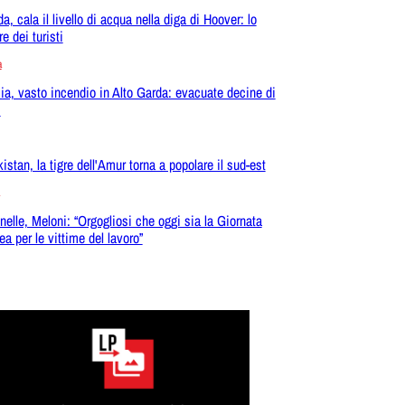
a, cala il livello di acqua nella diga di Hoover: lo
e dei turisti
a
ia, vasto incendio in Alto Garda: evacuate decine di
i
istan, la tigre dell'Amur torna a popolare il sud-est
nelle, Meloni: “Orgogliosi che oggi sia la Giornata
ea per le vittime del lavoro”