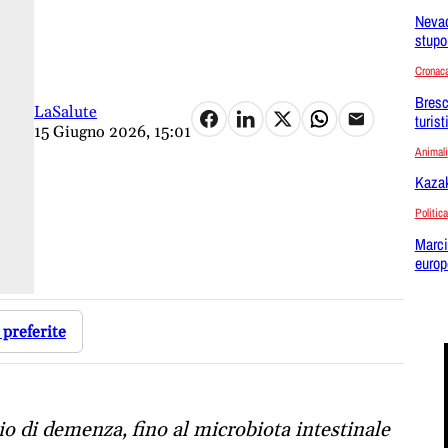
Nevad
stupor
Cronac
Bresc
LaSalute
turist
15 Giugno 2026, 15:01
Animali
Kazak
Politica
Marci
europ
 preferite
io di demenza, fino al microbiota intestinale