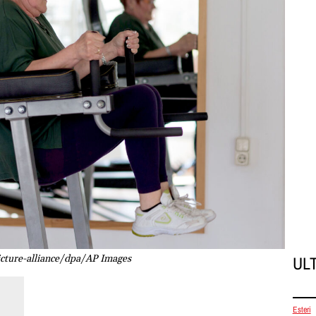
UL
icture-alliance/dpa/AP Images
Esteri