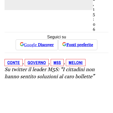
,
1
5
:
0
6
Seguici su
Google
Discover
Fonti preferite
CONTE
GOVERNO
M5S
MELONI
, 
, 
, 
Su twitter il leader M5S: “I cittadini non
hanno sentito soluzioni al caro bollette”