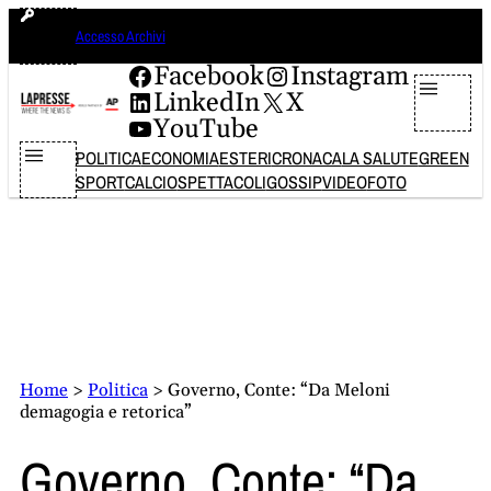
Vai
sabato 8 agosto 2026
Accesso Archivi
al
contenuto
Facebook
Instagram
LinkedIn
X
YouTube
POLITICA
ECONOMIA
ESTERI
CRONACA
LA SALUTE
GREEN
SPORT
CALCIO
SPETTACOLI
GOSSIP
VIDEO
FOTO
Home
>
Politica
>
Governo, Conte: “Da Meloni
demagogia e retorica”
Governo, Conte: “Da