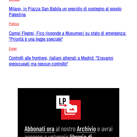
Milano, in Piazza San Babila un presidio di sostegno al popolo
Palestina
Politica
Campi Flegrei, Fico risponde a Musumeci su stato di emergenza:
"Priorità è una legge speciale"
Esteri
Controlli alle frontiere, italiani atterrati a Madrid: "Eravamo
preoccupati ma nessun controllo"