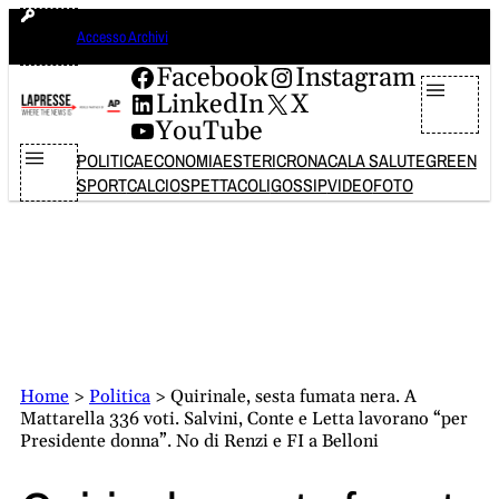
Vai
domenica 9 agosto 2026
Accesso Archivi
al
contenuto
Facebook
Instagram
LinkedIn
X
YouTube
POLITICA
ECONOMIA
ESTERI
CRONACA
LA SALUTE
GREEN
SPORT
CALCIO
SPETTACOLI
GOSSIP
VIDEO
FOTO
Home
>
Politica
>
Quirinale, sesta fumata nera. A
Mattarella 336 voti. Salvini, Conte e Letta lavorano “per
Presidente donna”. No di Renzi e FI a Belloni