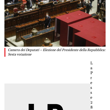
Camera dei Deputati – Elezione del Presidente della Repubblica:
Sesta votazione
L
a
P
r
e
s
s
e
2
8