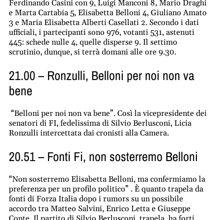
Ferdinando Casini con 9, Luigi Manconi 8, Mario Draghi
e Marta Cartabia 5, Elisabetta Belloni 4, Giuliano Amato
3 e Maria Elisabetta Alberti Casellati 2. Secondo i dati
ufficiali, i partecipanti sono 976, votanti 531, astenuti
445: schede nulle 4, quelle disperse 9. Il settimo
scrutinio, dunque, si terrà domani alle ore 9.30.
21.00 – Ronzulli, Belloni per noi non va
bene
“Belloni per noi non va bene”. Così la vicepresidente dei
senatori di FI, fedelissima di Silvio Berlusconi, Licia
Ronzulli intercettata dai cronisti alla Camera.
20.51 – Fonti Fi, non sosterremo Belloni
“Non sosterremo Elisabetta Belloni, ma confermiamo la
preferenza per un profilo politico” . È quanto trapela da
fonti di Forza Italia dopo i rumors su un possibile
accordo tra Matteo Salvini, Enrico Letta e Giuseppe
Conte. Il partito di Silvio Berlusconi, trapela, ha forti