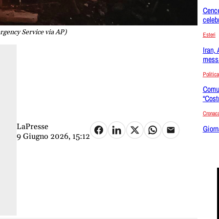
Cence
celeb
rgency Service via AP)
Esteri
Iran,
messa
Politica
Comun
“Cost
Cronac
LaPresse
Giorn
9 Giugno 2026, 15:12