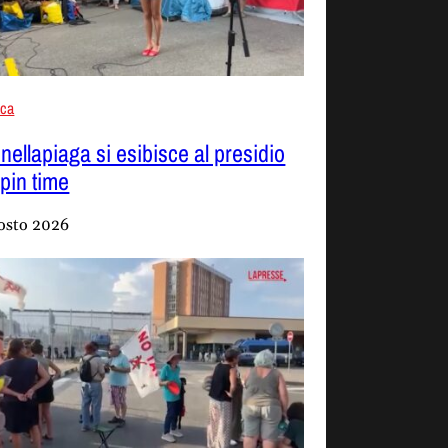
aca
nellapiaga si esibisce al presidio
Spin time
osto 2026