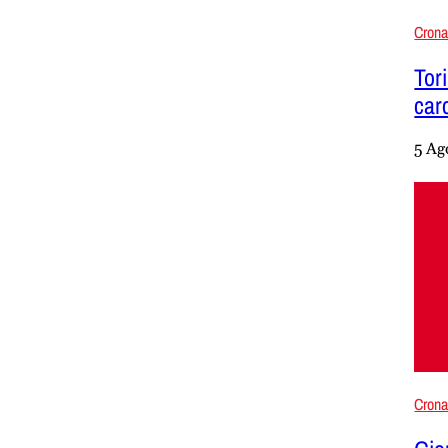
Cron
Tor
carc
5 Ag
Cron