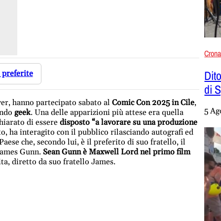
Cron
Dito
 preferite
di 
ayer, hanno partecipato sabato al
Comic Con 2025 in Cile
,
5 Ag
mondo
geek
. Una delle apparizioni più attese era quella
chiarato di essere
disposto “a lavorare su una produzione
, ha interagito con il pubblico rilasciando autografi ed
se che, secondo lui, è il preferito di suo fratello, il
 James Gunn.
Sean Gunn è Maxwell Lord nel primo film
a, diretto da suo fratello James.