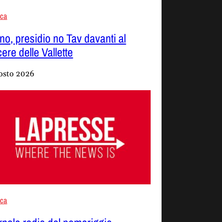
aca
ino, presidio no Tav davanti al
ere delle Vallette
osto 2026
aca