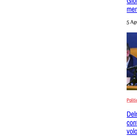
Gio
mer
5 Ag
Polit
Del
con
vol