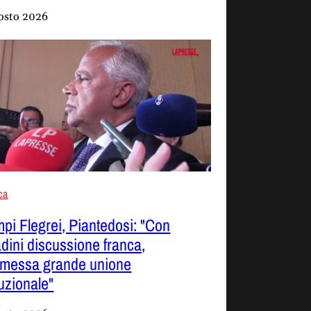
osto 2026
ica
pi Flegrei, Piantedosi: "Con
adini discussione franca,
smessa grande unione
tuzionale"