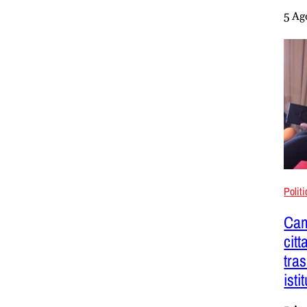
5 Ag
Polit
Cam
citt
tra
isti