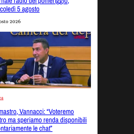
rnale radio del pomeriggio,
coledì 5 agosto
osto 2026
ica
mastro, Vannacci: “Voteremo
tro ma speriamo renda disponibili
ontariamente le chat”