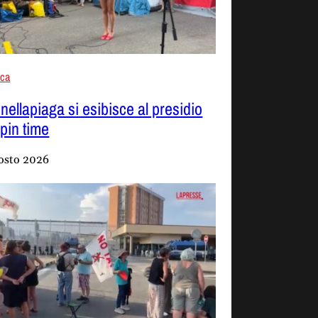
aca
nellapiaga si esibisce al presidio
Spin time
osto 2026