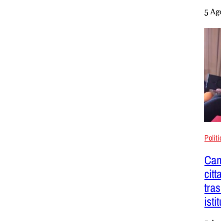
5 Ag
Polit
Cam
citt
tra
isti