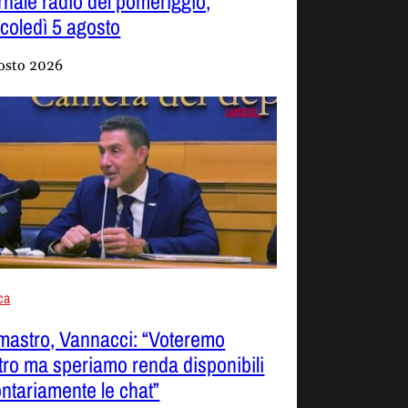
rnale radio del pomeriggio,
coledì 5 agosto
osto 2026
ica
mastro, Vannacci: “Voteremo
tro ma speriamo renda disponibili
ontariamente le chat”