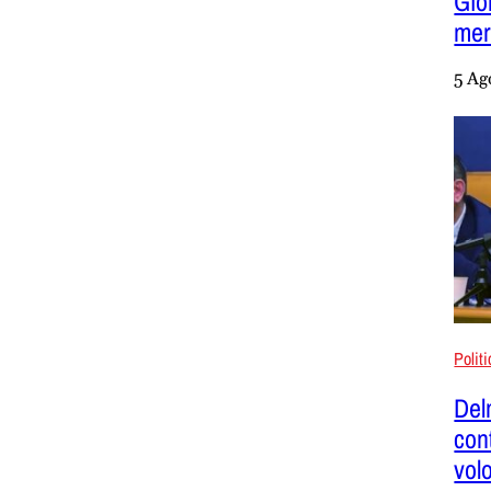
Gio
mer
5 Ag
Polit
Del
con
vol