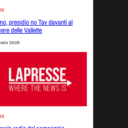
aca
ino, presidio no Tav davanti al
ere delle Vallette
osto 2026
aca