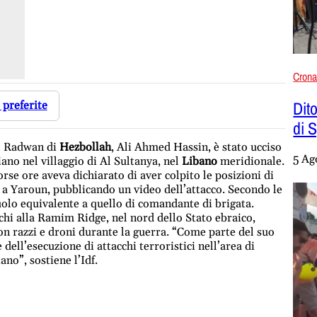
Cron
Dito
 preferite
di 
Al Radwan di
Hezbollah
, Ali Ahmed Hassin, è stato ucciso
5 Ag
iano nel villaggio di Al Sultanya, nel
Libano
meridionale.
orse ore aveva dichiarato di aver colpito le posizioni di
 a Yaroun, pubblicando un video dell’attacco. Secondo le
ruolo equivalente a quello di comandante di brigata.
cchi alla Ramim Ridge, nel nord dello Stato ebraico,
con razzi e droni durante la guerra. “Come parte del suo
 dell’esecuzione di attacchi terroristici nell’area di
no”, sostiene l’Idf.