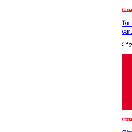
Cron
Tor
carc
5 Ag
Cron