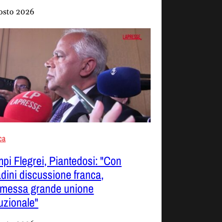
osto 2026
ica
pi Flegrei, Piantedosi: "Con
adini discussione franca,
smessa grande unione
tuzionale"