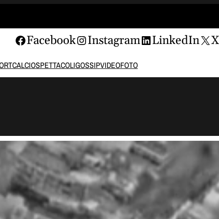
Facebook
Instagram
LinkedIn
ORT
CALCIO
SPETTACOLI
GOSSIP
VIDEO
FOTO