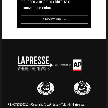
P.I. 06723500010 – Copyright: © LaPresse – Tutti i diritti riservati