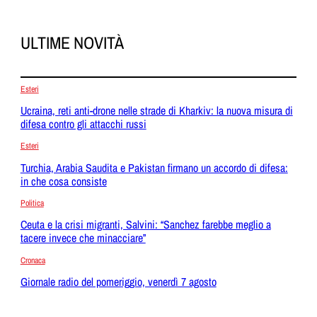
ULTIME NOVITÀ
Esteri
Ucraina, reti anti-drone nelle strade di Kharkiv: la nuova misura di
difesa contro gli attacchi russi
Esteri
Turchia, Arabia Saudita e Pakistan firmano un accordo di difesa:
in che cosa consiste
Politica
Ceuta e la crisi migranti, Salvini: “Sanchez farebbe meglio a
tacere invece che minacciare”
Cronaca
Giornale radio del pomeriggio, venerdì 7 agosto