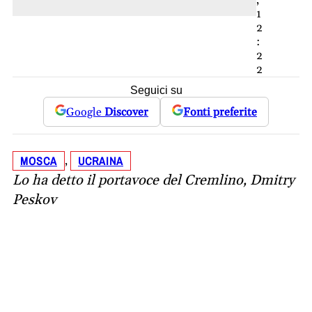
,
1
2
:
2
2
Seguici su
Google
Discover
Fonti preferite
MOSCA
UCRAINA
, 
Lo ha detto il portavoce del Cremlino, Dmitry
Peskov