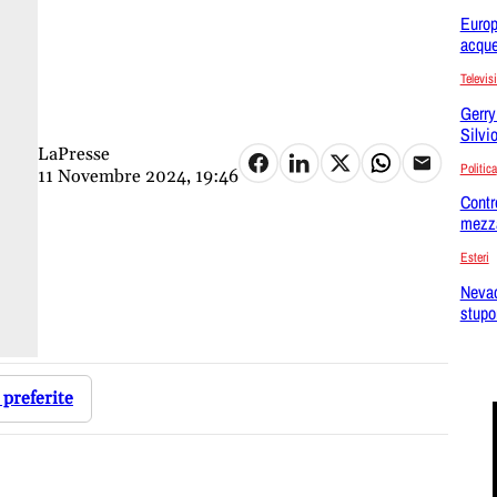
Europ
acque
Televis
Gerry
Silvi
LaPresse
Politica
11 Novembre 2024, 19:46
Contro
mezz
Esteri
Nevad
stupor
 preferite