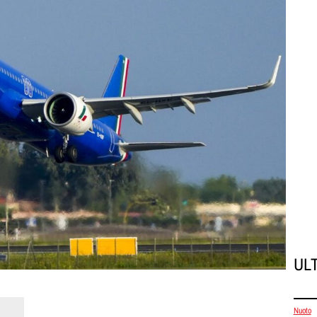
UL
Nuoto