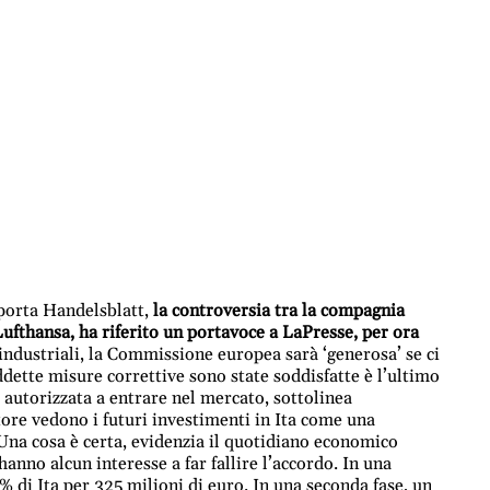
iporta Handelsblatt,
la controversia tra la compagnia
Lufthansa, ha riferito un portavoce a LaPresse, per ora
ndustriali, la Commissione europea sarà ‘generosa’ se ci
ddette misure correttive sono state soddisfatte è l’ultimo
autorizzata a entrare nel mercato, sottolinea
tore vedono i futuri investimenti in Ita come una
 Una cosa è certa, evidenzia il quotidiano economico
hanno alcun interesse a far fallire l’accordo. In una
% di Ita per 325 milioni di euro. In una seconda fase, un