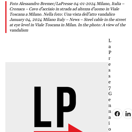
Foto Alessandro Bremec/LaPresse 04-01-2024 Milano, Italia –
Cronaca – Cavo d’acciaio in strada ad altezza d’uomo in Viale
Toscana a Milano. Nella foto: Una vista dell’atto vandalico
January 04, 2024 Milano Italy – News – Steel cable in the street
at eye level in Viale Toscana in Milan. In the photo: A view of the
vandalism
L
a
P
r
e
s
s
e
7
G
e
n
n
a
i
o