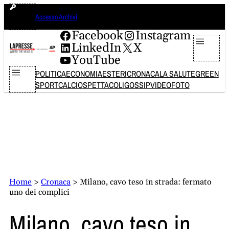
Vai
domenica 9 agosto 2026
Accesso Archivi
al
contenuto
Facebook
Instagram
LinkedIn
X
YouTube
POLITICA
ECONOMIA
ESTERI
CRONACA
LA SALUTE
GREEN
SPORT
CALCIO
SPETTACOLI
GOSSIP
VIDEO
FOTO
Home
>
Cronaca
>
Milano, cavo teso in strada: fermato
uno dei complici
Milano, cavo teso in