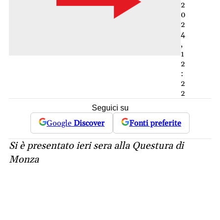
2
0
2
4
,
1
2
:
2
2
Seguici su
Google
Discover
Fonti preferite
Si è presentato ieri sera alla Questura di
Monza