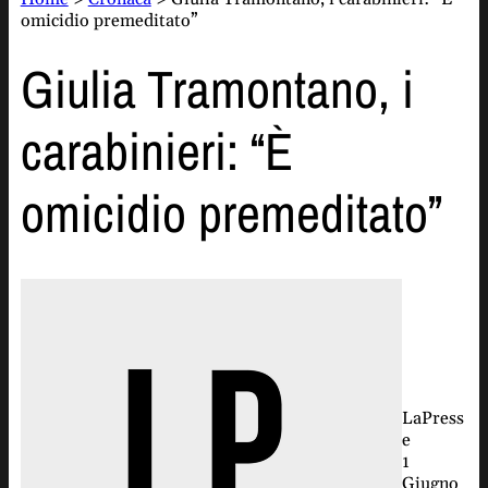
omicidio premeditato”
Giulia Tramontano, i
carabinieri: “È
omicidio premeditato”
LaPress
e
1
Giugno