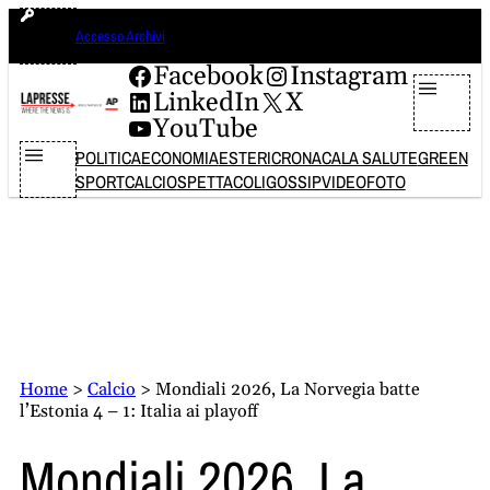
Vai
venerdì 7 agosto 2026
Accesso Archivi
al
contenuto
Facebook
Instagram
LinkedIn
X
YouTube
POLITICA
ECONOMIA
ESTERI
CRONACA
LA SALUTE
GREEN
SPORT
CALCIO
SPETTACOLI
GOSSIP
VIDEO
FOTO
Home
>
Calcio
>
Mondiali 2026, La Norvegia batte
l’Estonia 4 – 1: Italia ai playoff
Mondiali 2026, La