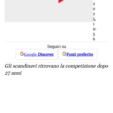
2
0
2
5,
1
9:
5
6
Seguici su
Google
Discover
Fonti preferite
Gli scandinavi ritrovano la competizione dopo
27 anni