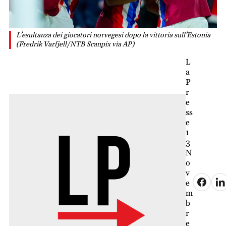
L’esultanza dei giocatori norvegesi dopo la vittoria sull’Estonia
(Fredrik Varfjell/NTB Scanpix via AP)
L
a
P
r
e
ss
e
1
3
N
o
v
e
m
b
r
e