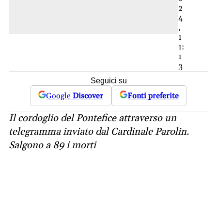
2
4
,
1
1:
1
3
Seguici su
Google
Discover
Fonti preferite
Il cordoglio del Pontefice attraverso un
telegramma inviato dal Cardinale Parolin.
Salgono a 89 i morti