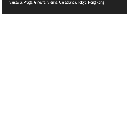
Varsavia, Praga, Ginevra, Vienna, Casablanca, Tokyo, Hong Kong