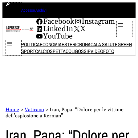
Vai
domenica 9 agosto 2026
Accesso Archivi
al
contenuto
Facebook
Instagram
LinkedIn
X
YouTube
POLITICA
ECONOMIA
ESTERI
CRONACA
LA SALUTE
GREEN
SPORT
CALCIO
SPETTACOLI
GOSSIP
VIDEO
FOTO
Home
>
Vaticano
>
Iran, Papa: “Dolore per le vittime
dell’esplosione a Kerman”
Iran, Papa: “Dolore per