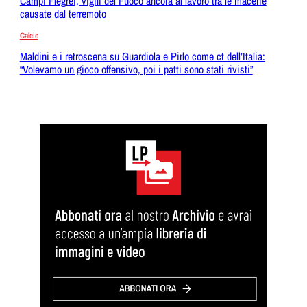
Campi Flegrei, vigili del Fuoco ancora al lavoro tra le macerie
causate dal terremoto
Calcio
Maldini e i retroscena su Guardiola e Pirlo come ct dell’Italia:
“Volevamo un gioco offensivo, poi i patti sono stati rivisti”