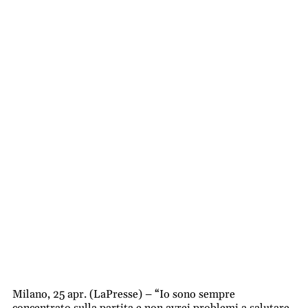
Milano, 25 apr. (LaPresse) – “Io sono sempre
concentrato sulla partita e non avrei problemi a salutare