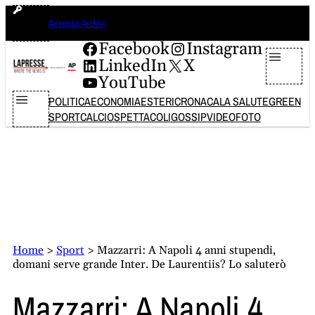
Vai
domenica 9 agosto 2026
Accesso Archivi
al
contenuto
Facebook
Instagram
LinkedIn
X
YouTube
POLITICA
ECONOMIA
ESTERI
CRONACA
LA SALUTE
GREEN
SPORT
CALCIO
SPETTACOLI
GOSSIP
VIDEO
FOTO
Home
>
Sport
>
Mazzarri: A Napoli 4 anni stupendi,
domani serve grande Inter. De Laurentiis? Lo saluterò
Mazzarri: A Napoli 4