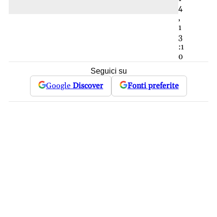
4
,
1
3
:1
0
Seguici su
Google
Discover
Fonti preferite