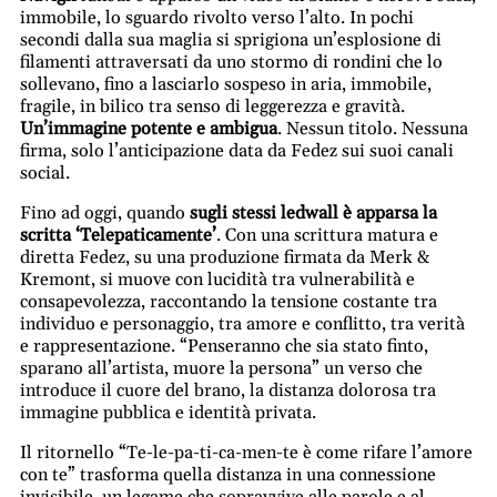
immobile, lo sguardo rivolto verso l’alto. In pochi
secondi dalla sua maglia si sprigiona un’esplosione di
filamenti attraversati da uno stormo di rondini che lo
sollevano, fino a lasciarlo sospeso in aria, immobile,
fragile, in bilico tra senso di leggerezza e gravità.
Un’immagine potente e ambigua
. Nessun titolo. Nessuna
firma, solo l’anticipazione data da Fedez sui suoi canali
social.
Fino ad oggi, quando
sugli stessi ledwall è apparsa la
scritta ‘Telepaticamente’
. Con una scrittura matura e
diretta Fedez, su una produzione firmata da Merk &
Kremont, si muove con lucidità tra vulnerabilità e
consapevolezza, raccontando la tensione costante tra
individuo e personaggio, tra amore e conflitto, tra verità
e rappresentazione. “Penseranno che sia stato finto,
sparano all’artista, muore la persona” un verso che
introduce il cuore del brano, la distanza dolorosa tra
immagine pubblica e identità privata.
Il ritornello “Te-le-pa-ti-ca-men-te è come rifare l’amore
con te” trasforma quella distanza in una connessione