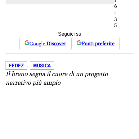
1
6
:
3
5
Seguici su
Google
Discover
Fonti preferite
FEDEZ
MUSICA
, 
Il brano segna il cuore di un progetto
narrativo più ampio