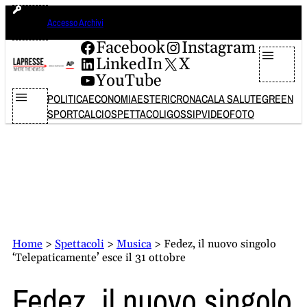
Vai
giovedì 6 agosto 2026
Accesso Archivi
al
contenuto
Facebook
Instagram
LinkedIn
X
YouTube
POLITICA
ECONOMIA
ESTERI
CRONACA
LA SALUTE
GREEN
SPORT
CALCIO
SPETTACOLI
GOSSIP
VIDEO
FOTO
Home
>
Spettacoli
>
Musica
>
Fedez, il nuovo singolo
‘Telepaticamente’ esce il 31 ottobre
Fedez, il nuovo singolo