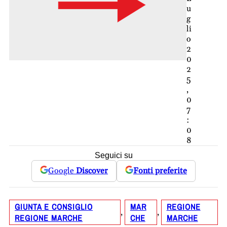
u
g
li
o
2
0
2
5
,
0
7
:
0
8
Seguici su
Google
Discover
Fonti preferite
GIUNTA E CONSIGLIO
MAR
REGIONE
, 
, 
REGIONE MARCHE
CHE
MARCHE