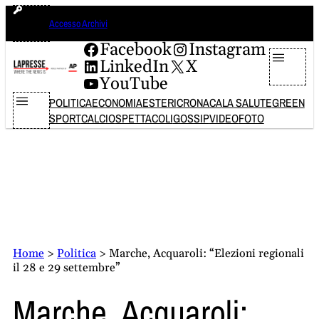
Vai
lunedì 10 agosto 2026
Accesso Archivi
al
contenuto
Facebook
Instagram
LinkedIn
X
YouTube
POLITICA
ECONOMIA
ESTERI
CRONACA
LA SALUTE
GREEN
SPORT
CALCIO
SPETTACOLI
GOSSIP
VIDEO
FOTO
Home
>
Politica
>
Marche, Acquaroli: “Elezioni regionali
il 28 e 29 settembre”
Marche, Acquaroli: