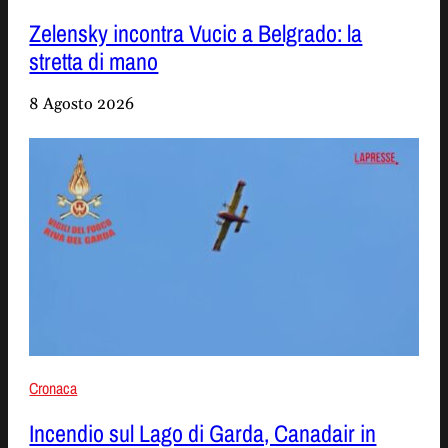
Zelensky incontra Vucic a Belgrado: la
stretta di mano
8 Agosto 2026
Cronaca
Incendio sul Lago di Garda, Canadair in