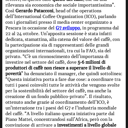
rilevanza sia economica che sociale importantissima”.
Così
Gerardo Patacconi
, head of the operations
dell’International Coffee Organization (ICO), parlando
con i giornalisti presso il media center organizzato a
Pescara in occasione del
G7 sviluppo
, in programma dal
22 al 24 ottobre. Un’apposita sessione è stata infatti
dedicata, stamattina, alla catena del valore del caffè, con
la partecipazione sia di rappresentanti delle grandi
organizzazioni internazionali, tra cui la FAO, sia del
privato. “C’è un riconoscimento dell’importanza di
investire nel settore del caffè, dove
5-6 milioni di
produttori di caffè non riesce a superare il livello di
povertà
” ha denunciato il manager, che quindi sottolinea:
“Questa iniziativa porta a fare due cose: a coordinare tra
tutti i paesi coinvolti tutte le attività che vengono svolte
per la sostenibilità del settore del caffè, ma anche la
creazione di un fondo pubblico-privato”. Il risultato,
ottenuto anche grazie al coordinamento dell’ICO, è
un’interazione tra i paesi del G7 e l’industria mondiale
del caffè. “A livello italiano questa iniziativa parte dal
Piano Mattei, concentrandosi sull’Africa, però con la
convinzione di arrivare a
investimenti a livello globale