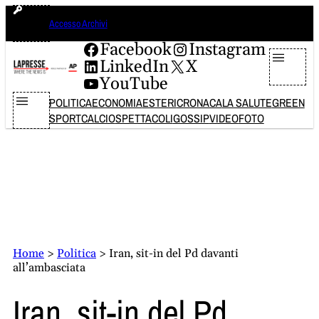
Vai
sabato 8 agosto 2026
Accesso Archivi
al
contenuto
Facebook
Instagram
LinkedIn
X
YouTube
POLITICA
ECONOMIA
ESTERI
CRONACA
LA SALUTE
GREEN
SPORT
CALCIO
SPETTACOLI
GOSSIP
VIDEO
FOTO
Home
>
Politica
>
Iran, sit-in del Pd davanti
all’ambasciata
Iran, sit-in del Pd