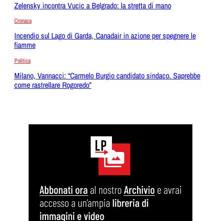
Zelensky incontra Vucic a Belgrado: la stretta di mano
Cronaca
Incendio sul Lago di Garda, Canadair in azione per spegnere le
fiamme
Politica
Milano, Vannacci: “Carmelo Burgio candidato sindaco. Saprebbe
come rastrellare Rogoredo”