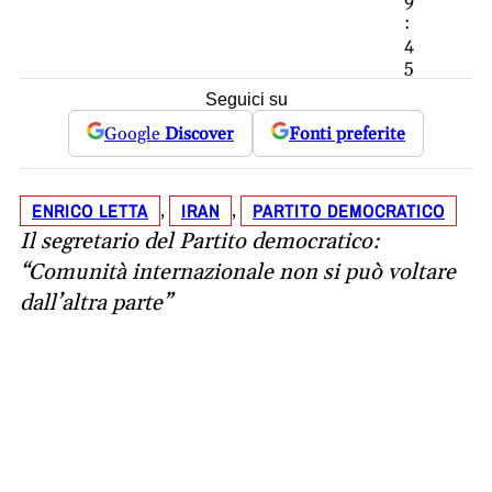
9
:
4
5
Seguici su
Google
Discover
Fonti preferite
ENRICO LETTA
IRAN
PARTITO DEMOCRATICO
, 
, 
Il segretario del Partito democratico:
“Comunità internazionale non si può voltare
dall’altra parte”