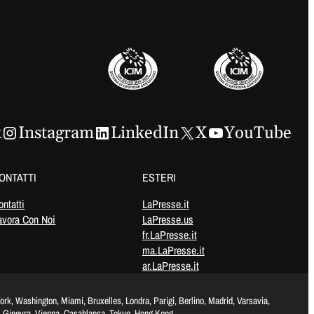
k
Instagram
LinkedIn
X
YouTube
ONTATTI
ESTERI
ontatti
LaPresse.it
avora Con Noi
LaPresse.us
fr.LaPresse.it
ma.LaPresse.it
ar.LaPresse.it
rk, Washington, Miami, Bruxelles, Londra, Parigi, Berlino, Madrid, Varsavia,
, Ginevra, Vienna, Casablanca, Tokyo, Hong Kong