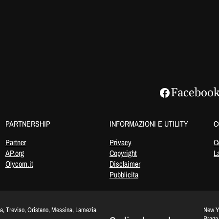
Faceboo
PARTNERSHIP
INFORMAZIONI E UTILITY
C
Partner
Privacy
C
AP.org
Copyright
L
Olycom.it
Disclaimer
Pubblicita
na, Treviso, Oristano, Messina, Lamezia
New Yo
Praga