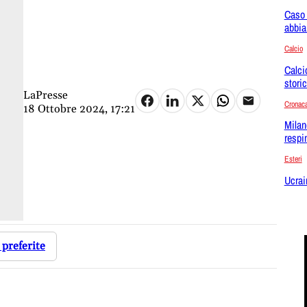
Caso 
abbia
Calcio
Calci
stori
LaPresse
Cronac
18 Ottobre 2024, 17:21
Milano
respi
Esteri
Ucrai
 preferite