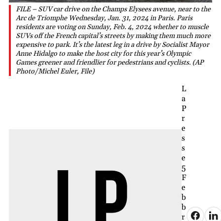
FILE – SUV car drive on the Champs Elysees avenue, near to the
Arc de Triomphe Wednesday, Jan. 31, 2024 in Paris. Paris
residents are voting on Sunday, Feb. 4, 2024 whether to muscle
SUVs off the French capital’s streets by making them much more
expensive to park. It’s the latest leg in a drive by Socialist Mayor
Anne Hidalgo to make the host city for this year’s Olympic
Games greener and friendlier for pedestrians and cyclists. (AP
Photo/Michel Euler, File)
L
a
P
r
e
s
s
e
5
F
e
b
b
r