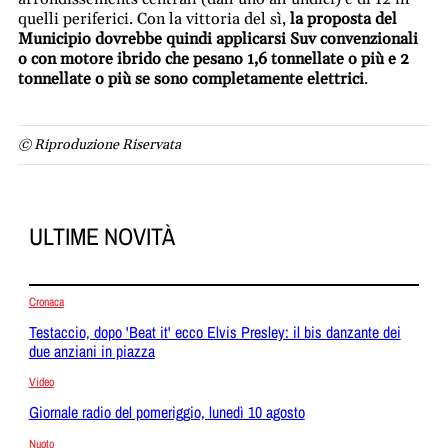
quelli periferici. Con la vittoria del sì,
la proposta del
Municipio dovrebbe quindi applicarsi Suv convenzionali
o con motore ibrido che pesano 1,6 tonnellate o più e 2
tonnellate o più se sono completamente elettrici
.
© Riproduzione Riservata
ULTIME NOVITÀ
Cronaca
Testaccio, dopo 'Beat it' ecco Elvis Presley: il bis danzante dei
due anziani in piazza
Video
Giornale radio del pomeriggio, lunedì 10 agosto
Nuoto