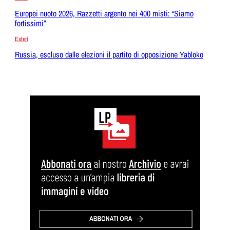
Europei nuoto 2026, Razzetti argento nei 400 misti: “Siamo
fortissimi”
Esteri
Russia, escluso dalle elezioni il partito di opposizione Yabloko