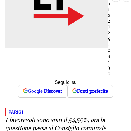
a
i
o
2
0
2
4
,
0
9
:
3
0
Seguici su
Google
Discover
Fonti preferite
PARIGI
I favorevoli sono stati il 54,55%, ora la
questione passa al Consiglio comunale