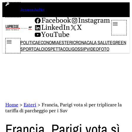
Vai
lunedì 10 agosto 2026
Accesso Archivi
al
contenuto
Facebook
Instagram
LinkedIn
X
YouTube
POLITICA
ECONOMIA
ESTERI
CRONACA
LA SALUTE
GREEN
SPORT
CALCIO
SPETTACOLI
GOSSIP
VIDEO
FOTO
Home
>
Esteri
>
Francia, Parigi vota sì per triplicare la
tariffa di parcheggio per i Suv
Francia, Parigi vota sì