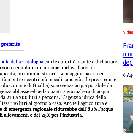
Vide
Fra
 preferite
mor
dep
nola della
Catalogna
con le autorità pronte a dichiarare
rvono sei milioni di persone, inclusa l’area di
apacità, un minimo storico. La maggior parte dei
6 Ag
ltà mentre i centri più piccoli sono già alle prese con le
piccolo comune di Gualba) sono senza acqua potabile da
genza abbasserebbe la quantità giornaliera di acqua
da 210 a 200 litri a persona. L’agenzia idrica della
zza 116 litri al giorno a casa. Anche l’agricoltura e
e di emergenza regionale ridurrebbe dell’80% l’acqua
li allevamenti e del 25% per l’industria.