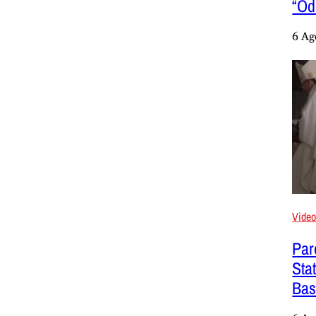
“Odi
6 Ag
Vide
Paro
Sta
Bas