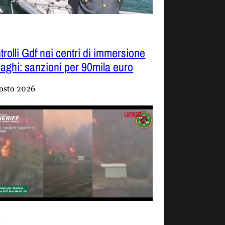
o
trolli Gdf nei centri di immersione
 laghi: sanzioni per 90mila euro
osto 2026
o