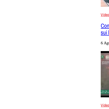
Vide
Con
sui
6 Ag
Vide