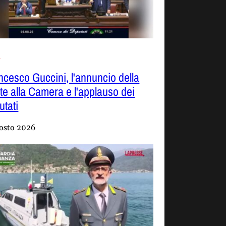
o
ncesco Guccini, l'annuncio della
te alla Camera e l'applauso dei
utati
osto 2026