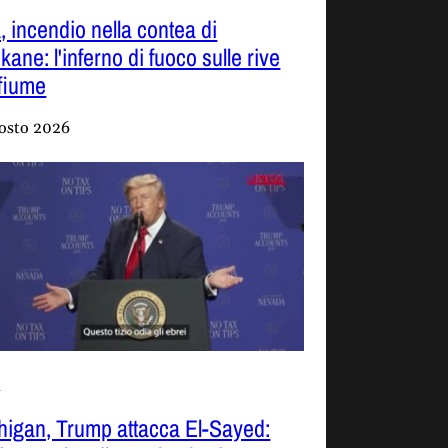
, incendio nella contea di
ane: l'inferno di fuoco sulle rive
 fiume
osto 2026
o
higan, Trump attacca El-Sayed: