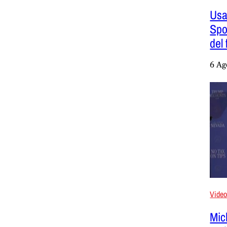
Usa
Spok
del
6 Ag
Vide
Mic