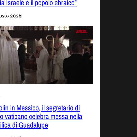
a Israele e il popolo ebraico”
osto 2026
o
lin in Messico, il segretario di
to vaticano celebra messa nella
ilica di Guadalupe