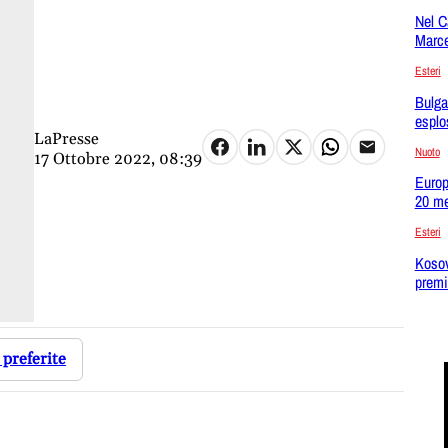
Nel C
Marce
Esteri
Bulga
esplo
LaPresse
Nuoto
17 Ottobre 2022, 08:39
Europ
20 me
Esteri
Kosov
premi
 preferite