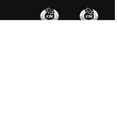
k
Instagram
LinkedIn
X
YouTube
ONTATTI
ESTERI
ontatti
LaPresse.it
avora Con Noi
LaPresse.us
fr.LaPresse.it
ma.LaPresse.it
ar.LaPresse.it
rk, Washington, Miami, Bruxelles, Londra, Parigi, Berlino, Madrid, Varsavia,
, Ginevra, Vienna, Casablanca, Tokyo, Hong Kong