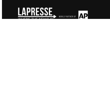
P.I. 06723500010 – Copyright: © LaPresse – Tutti i diritti riservati
LA NOSTRA REALTÀ
SERVIZI E OFFERTE
Chi Siamo
Fotografia
Il Presidente
Video News
Il Team
I Nostri Clienti
Codice Etico
Milano, Roma, Torino, Firenze, Napoli, Vero
Sedi in Italia
Terme