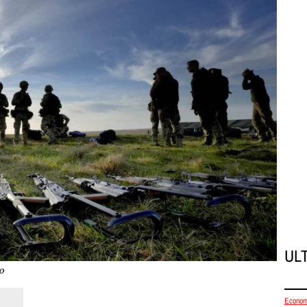
UL
o
Econom