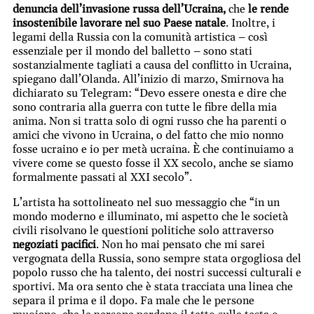
denuncia dell’invasione russa dell’Ucraina,
che
le rende
insostenibile lavorare nel suo Paese natale
. Inoltre, i
legami della Russia con la comunità artistica – così
essenziale per il mondo del balletto – sono stati
sostanzialmente tagliati a causa del conflitto in Ucraina,
spiegano dall’Olanda. All’inizio di marzo, Smirnova ha
dichiarato su Telegram: “Devo essere onesta e dire che
sono contraria alla guerra con tutte le fibre della mia
anima. Non si tratta solo di ogni russo che ha parenti o
amici che vivono in Ucraina, o del fatto che mio nonno
fosse ucraino e io per metà ucraina. È che continuiamo a
vivere come se questo fosse il XX secolo, anche se siamo
formalmente passati al XXI secolo”.
L’artista ha sottolineato nel suo messaggio che “in un
mondo moderno e illuminato, mi aspetto che le società
civili risolvano le questioni politiche solo attraverso
negoziati pacifici
. Non ho mai pensato che mi sarei
vergognata della Russia, sono sempre stata orgogliosa del
popolo russo che ha talento, dei nostri successi culturali e
sportivi. Ma ora sento che è stata tracciata una linea che
separa il prima e il dopo. Fa male che le persone