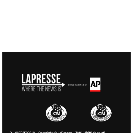
P.I. 06723500010 – Copyright: © LaPresse – Tutti i diritti riservati