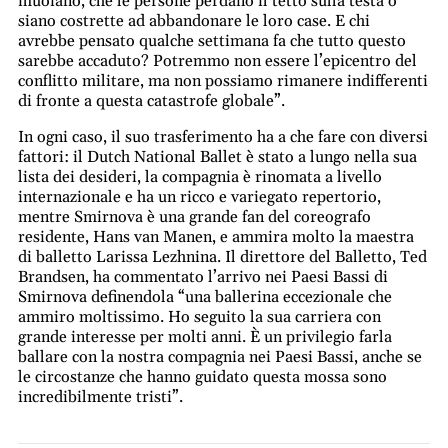
muoiano, che le persone perdano il tetto sulla testa o
siano costrette ad abbandonare le loro case. E chi
avrebbe pensato qualche settimana fa che tutto questo
sarebbe accaduto? Potremmo non essere l’epicentro del
conflitto militare, ma non possiamo rimanere indifferenti
di fronte a questa catastrofe globale”.
In ogni caso, il suo trasferimento ha a che fare con diversi
fattori: il Dutch National Ballet è stato a lungo nella sua
lista dei desideri, la compagnia è rinomata a livello
internazionale e ha un ricco e variegato repertorio,
mentre Smirnova è una grande fan del coreografo
residente, Hans van Manen, e ammira molto la maestra
di balletto Larissa Lezhnina. Il direttore del Balletto, Ted
Brandsen, ha commentato l’arrivo nei Paesi Bassi di
Smirnova definendola “una ballerina eccezionale che
ammiro moltissimo. Ho seguito la sua carriera con
grande interesse per molti anni. È un privilegio farla
ballare con la nostra compagnia nei Paesi Bassi, anche se
le circostanze che hanno guidato questa mossa sono
incredibilmente tristi”.