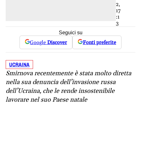
2,
17
:1
3
Seguici su
Google
Discover
Fonti preferite
UCRAINA
Smirnova recentemente è stata molto diretta
nella sua denuncia dell’invasione russa
dell’Ucraina, che le rende insostenibile
lavorare nel suo Paese natale