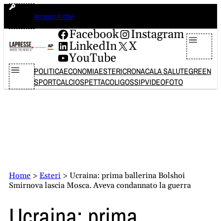
Vai
sabato 8 agosto 2026
Accesso Archivi
al
contenuto
Facebook
Instagram
LinkedIn
X
YouTube
POLITICA
ECONOMIA
ESTERI
CRONACA
LA SALUTE
GREEN
SPORT
CALCIO
SPETTACOLI
GOSSIP
VIDEO
FOTO
Home
>
Esteri
>
Ucraina: prima ballerina Bolshoi
Smirnova lascia Mosca. Aveva condannato la guerra
Ucraina: prima