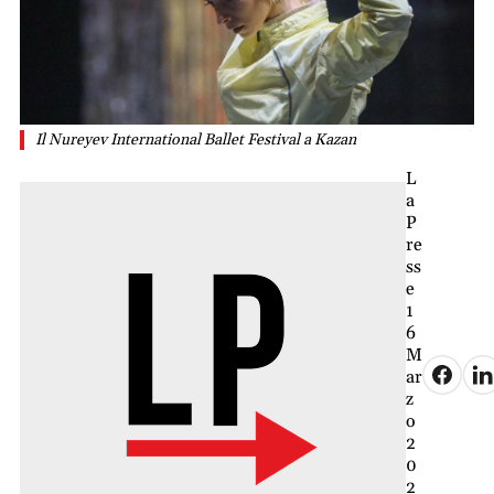
Il Nureyev International Ballet Festival a Kazan
L
a
P
re
ss
e
1
6
M
ar
z
o
2
0
2