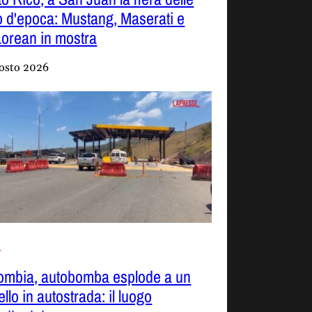
o d'epoca: Mustang, Maserati e
orean in mostra
osto 2026
i
ombia, autobomba esplode a un
llo in autostrada: il luogo