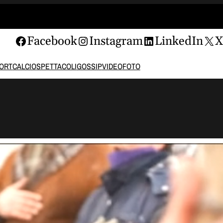
Facebook
Instagram
LinkedIn
ORT
CALCIO
SPETTACOLI
GOSSIP
VIDEO
FOTO