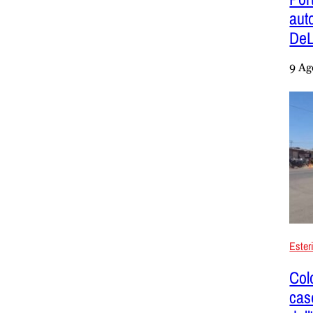
aut
DeL
9 Ag
Ester
Col
case