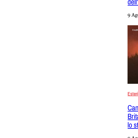
dell
9 Ag
Ester
Can
Brit
lo 