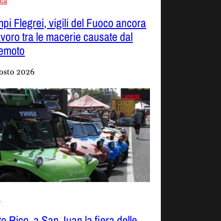
aca
pi Flegrei, vigili del Fuoco ancora
lavoro tra le macerie causate dal
remoto
osto 2026
i
to Rico, a San Juan la fiera delle