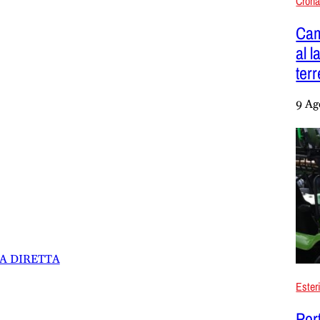
Cron
Cam
al 
ter
9 Ag
LA DIRETTA
Ester
Por