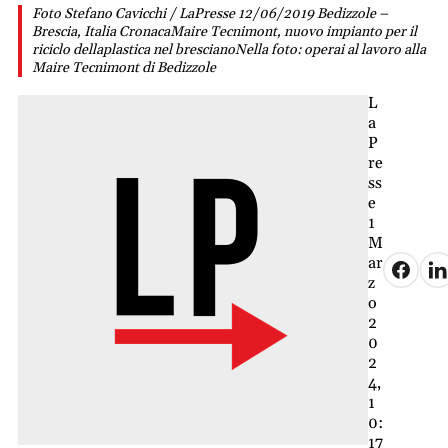
Foto Stefano Cavicchi / LaPresse 12/06/2019 Bedizzole –
Brescia, Italia CronacaMaire Tecnimont, nuovo impianto per il
riciclo dellaplastica nel brescianoNella foto: operai al lavoro alla
Maire Tecnimont di Bedizzole
L
a
P
re
ss
e
1
M
ar
z
o
2
0
2
4,
1
0:
17