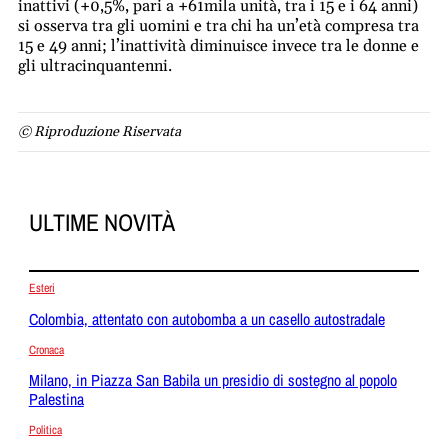
inattivi (+0,5%, pari a +61mila unità, tra i 15 e i 64 anni)
si osserva tra gli uomini e tra chi ha un’età compresa tra
15 e 49 anni; l’inattività diminuisce invece tra le donne e
gli ultracinquantenni.
© Riproduzione Riservata
ULTIME NOVITÀ
Esteri
Colombia, attentato con autobomba a un casello autostradale
Cronaca
Milano, in Piazza San Babila un presidio di sostegno al popolo
Palestina
Politica