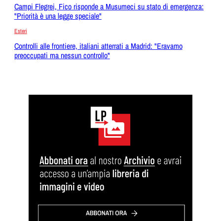
Campi Flegrei, Fico risponde a Musumeci su stato di emergenza:
"Priorità è una legge speciale"
Esteri
Controlli alle frontiere, italiani atterrati a Madrid: "Eravamo
preoccupati ma nessun controllo"