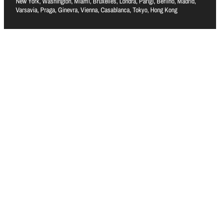
New York, Washington, Miami, Bruxelles, Londra, Parigi, Berlino, Madrid,
Varsavia, Praga, Ginevra, Vienna, Casablanca, Tokyo, Hong Kong