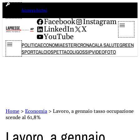
Vai
domenica 9 agosto 2026
Accesso Archivi
al
contenuto
Facebook
Instagram
LinkedIn
X
YouTube
POLITICA
ECONOMIA
ESTERI
CRONACA
LA SALUTE
GREEN
SPORT
CALCIO
SPETTACOLI
GOSSIP
VIDEO
FOTO
Home
>
Economia
>
Lavoro, a gennaio tasso occupazione
scende al 61,8%
Lavoro, a gennaio