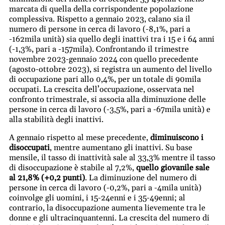
marcata di quella della corrispondente popolazione
complessiva. Rispetto a gennaio 2023, calano sia il
numero di persone in cerca di lavoro (-8,1%, pari a
-162mila unità) sia quello degli inattivi tra i 15 e i 64 anni
(-1,3%, pari a -157mila). Confrontando il trimestre
novembre 2023-gennaio 2024 con quello precedente
(agosto-ottobre 2023), si registra un aumento del livello
di occupazione pari allo 0,4%, per un totale di 90mila
occupati. La crescita dell’occupazione, osservata nel
confronto trimestrale, si associa alla diminuzione delle
persone in cerca di lavoro (-3,5%, pari a -67mila unità) e
alla stabilità degli inattivi.
A gennaio rispetto al mese precedente,
diminuiscono i
disoccupati
, mentre aumentano gli inattivi. Su base
mensile, il tasso di inattività sale al 33,3% mentre il tasso
di disoccupazione è stabile al 7,2%,
quello giovanile sale
al 21,8% (+0,2 punti)
. La diminuzione del numero di
persone in cerca di lavoro (-0,2%, pari a -4mila unità)
coinvolge gli uomini, i 15-24enni e i 35-49enni; al
contrario, la disoccupazione aumenta lievemente tra le
donne e gli ultracinquantenni. La crescita del numero di