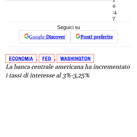
2
0
:4
7
Seguici su
Google
Discover
Fonti preferite
ECONOMIA
FED
WASHINGTON
, 
, 
La banca centrale americana ha incrementato
i tassi di interesse al 3%-3,25%