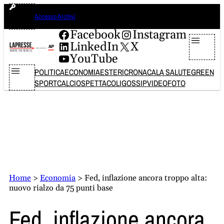
Vai
giovedì 6 agosto 2026
Accesso Archivi
al
contenuto
Facebook
Instagram
LinkedIn
X
YouTube
POLITICA
ECONOMIA
ESTERI
CRONACA
LA SALUTE
GREEN
SPORT
CALCIO
SPETTACOLI
GOSSIP
VIDEO
FOTO
Home
>
Economia
>
Fed, inflazione ancora troppo alta:
nuovo rialzo da 75 punti base
Fed, inflazione ancora