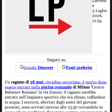
LaPress
e
3 Luglio
2026,
12:54
Seguici su
Google
Discover
Fonti preferite
Un
ragazzo di
28 anni
, cittadino peruviano, è morto dopo
essere entrato nella
piscina comunale
di Milano ‘
Centro
Balneare Romano’ in via Zanoia: il ragazzo sarebbe
entrato nell’impianto sportivo che era chiuso, tuffandosi
in acqua. I soccorsi, allertati dagli amici del giovane
presenti, sono arrivati intorno alle 23.50 trovandolo in