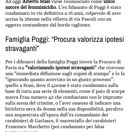
Ad oggi
Alberto Stasi
viene riconosciuto come
unico
autore del femminicidio
. L’ex fidanzato di Poggi è stato
condannato in via definitiva a 16 anni, colpevole di aver
ucciso la 26enne nella villetta di via Pascoli con un
oggetto contundente dal bordo tagliente.
Famiglia Poggi: “Procura valorizza ipotesi
stravaganti”
Per i difensori della famiglia Poggi invece la Procura di
Pavia sta
“valorizzando ipotesi stravaganti
” che ricevono
una “immediata diffusione sugli organi di stampa” e lo fa
“ignorando quanto accertato in un giusto processo”:
quello a Stasi, dove il 41enne è stato condannato sulla
base di tutta una serie di elementi, come il paio di scarpe
marca Frau numero 42 che combaciano con le impronte
sulla scena del crimine, o l’aver omesso di indicare una
bicicletta nera da donna nella sua disponibilità, peraltro
non sequestrata all’epoca dall’ex comandante dei
carabinieri di Garlasco, il maresciallo dei carabinieri
Francesco Marchetto (poi condannato per falsa