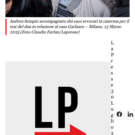
Andrea Sempio accompagnato dai suoi avvocati in caserma per il
test del dna in relazione al caso Garlasco – Milano, 13 Marzo
2025 (Foto Claudio Furlan/Lapresse)
L
a
P
r
e
s
s
e
3
0
L
u
g
li
o
2