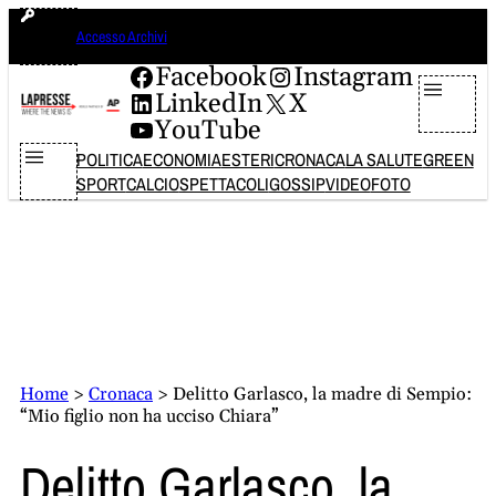
Vai
domenica 9 agosto 2026
Accesso Archivi
al
contenuto
Facebook
Instagram
LinkedIn
X
YouTube
POLITICA
ECONOMIA
ESTERI
CRONACA
LA SALUTE
GREEN
SPORT
CALCIO
SPETTACOLI
GOSSIP
VIDEO
FOTO
Home
>
Cronaca
>
Delitto Garlasco, la madre di Sempio:
“Mio figlio non ha ucciso Chiara”
Delitto Garlasco, la