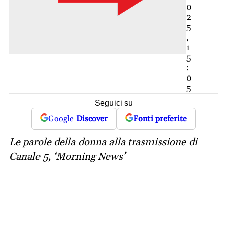
0
2
5
,
1
5
:
0
5
Seguici su
Google
Discover
Fonti preferite
Le parole della donna alla trasmissione di
Canale 5, ‘Morning News’