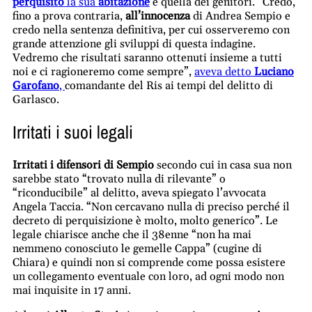
perquisito
la sua
abitazione
e quella dei genitori. “Credo,
fino a prova contraria,
all’innocenza
di Andrea Sempio e
credo nella sentenza definitiva, per cui osserveremo con
grande attenzione gli sviluppi di questa indagine.
Vedremo che risultati saranno ottenuti insieme a tutti
noi e ci ragioneremo come sempre”,
aveva detto
Luciano
Garofano
,
comandante del Ris ai tempi del delitto di
Garlasco.
Irritati i suoi legali
Irritati i difensori di Sempio
secondo cui in casa sua non
sarebbe stato “trovato nulla di rilevante” o
“riconducibile” al delitto, aveva spiegato l’avvocata
Angela Taccia. “Non cercavano nulla di preciso perché il
decreto di perquisizione è molto, molto generico”. Le
legale chiarisce anche che il 38enne “non ha mai
nemmeno conosciuto le gemelle Cappa” (cugine di
Chiara) e quindi non si comprende come possa esistere
un collegamento eventuale con loro, ad ogni modo non
mai inquisite in 17 anni.